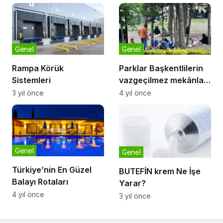
Genel
Genel
Rampa Körük
Parklar Başkentlilerin
Sistemleri
vazgeçilmez mekânları
oldu
3 yıl önce
4 yıl önce
Genel
Genel
Türkiye’nin En Güzel
BUTEFİN krem Ne İşe
Balayı Rotaları
Yarar?
4 yıl önce
3 yıl önce