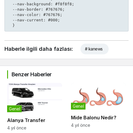
  --nav-background: #f8f8f8;

  --nav-border: #767676;

  --nav-color: #767676;

  --nav-current: #000;

  }
Haberle ilgili daha fazlası:
# kanews
Benzer Haberler
Genel
Genel
Mide Balonu Nedir?
Alanya Transfer
4 yıl önce
4 yıl önce