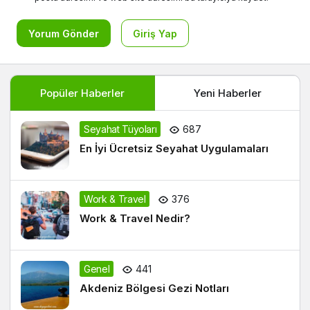
Yorum Gönder
Giriş Yap
Popüler Haberler
Yeni Haberler
Seyahat Tüyoları
687
En İyi Ücretsiz Seyahat Uygulamaları
Work & Travel
376
Work & Travel Nedir?
Genel
441
Akdeniz Bölgesi Gezi Notları