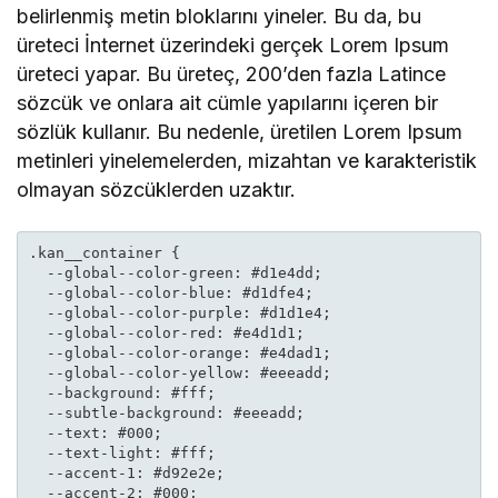
belirlenmiş metin bloklarını yineler. Bu da, bu
üreteci İnternet üzerindeki gerçek Lorem Ipsum
üreteci yapar. Bu üreteç, 200’den fazla Latince
sözcük ve onlara ait cümle yapılarını içeren bir
sözlük kullanır. Bu nedenle, üretilen Lorem Ipsum
metinleri yinelemelerden, mizahtan ve karakteristik
olmayan sözcüklerden uzaktır.
.kan__container {

  --global--color-green: #d1e4dd;

  --global--color-blue: #d1dfe4;

  --global--color-purple: #d1d1e4;

  --global--color-red: #e4d1d1;

  --global--color-orange: #e4dad1;

  --global--color-yellow: #eeeadd;

  --background: #fff;

  --subtle-background: #eeeadd;

  --text: #000;

  --text-light: #fff;

  --accent-1: #d92e2e;

  --accent-2: #000;
