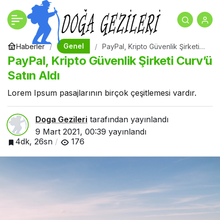
Şükür Kavuşturana:
+
-
0
Paylaş
Rust, 2021 İlkbaharında
Genel
Haberler
PayPal, Kripto Güvenlik Şirketi
Curv’ü Satın Aldı
PayPal, Kripto Güvenlik Şirketi Curv’ü
Konsollara Geliyor
Satın Aldı
Lorem Ipsum pasajlarının birçok çeşitlemesi vardır.
Doga Gezileri
tarafından yayınlandı
9 Mart 2021, 00:39
yayınlandı
4dk, 26sn
176