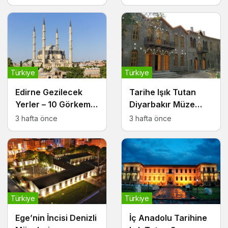
Türkiye
Türkiye
Edirne Gezilecek
Tarihe Işık Tutan
Yerler – 10 Görkemli
Diyarbakır Müze
ve Tarihi Durak
Alanları
3 hafta önce
3 hafta önce
Türkiye
Türkiye
Ege’nin İncisi Denizli
İç Anadolu Tarihine