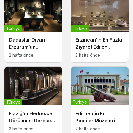
Türkiye
Türkiye
Dadaşlar Diyarı
Erzincan’ın En Fazla
Erzurum’un
Ziyaret Edilen
Görülmesi Gereken
Müzeleri
2 hafta önce
2 hafta önce
Müzeleri
Türkiye
Türkiye
Elazığ’ın Herkesçe
Edirne’nin En
Görülmesi Gereken
Popüler Müzeleri
Müzeleri
2 hafta önce
2 hafta önce