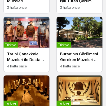
Müzeleri
Işık Tutan Çorum
Müzeleri
3 hafta önce
3 hafta önce
Türkiye
Türkiye
Tarihi Çanakkale
Bursa’nın Görülmesi
Müzeleri ile Destansı
Gereken Müzeleri ve
Bir Yolculuk
Kültürel Durakları
4 hafta önce
4 hafta önce
Türkiye
Türkiye