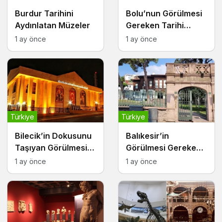
Burdur Tarihini
Bolu’nun Görülmesi
Aydınlatan Müzeler
Gereken Tarihi
Müzeleri
1 ay önce
1 ay önce
Türkiye
Türkiye
Bilecik’in Dokusunu
Balıkesir’in
Taşıyan Görülmesi
Görülmesi Gereken
Gereken Müzeleri
Müzeleri ve Kültürel
1 ay önce
1 ay önce
Noktaları