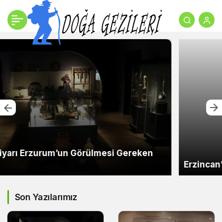
Erzincan’ın En Fazla Ziyaret Edilen Müzeleri
Son Yazılarımız