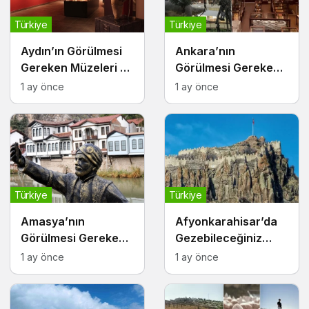
Türkiye
Türkiye
Aydın’ın Görülmesi
Ankara’nın
Gereken Müzeleri ve
Görülmesi Gereken
Kültürel Noktaları
Müzeleri ve Kültürel
1 ay önce
1 ay önce
Durakları
Türkiye
Türkiye
Amasya’nın
Afyonkarahisar’da
Görülmesi Gereken
Gezebileceğiniz
Müzeleri ve Tarihi
Tarihi Alanlar
1 ay önce
1 ay önce
Durakları