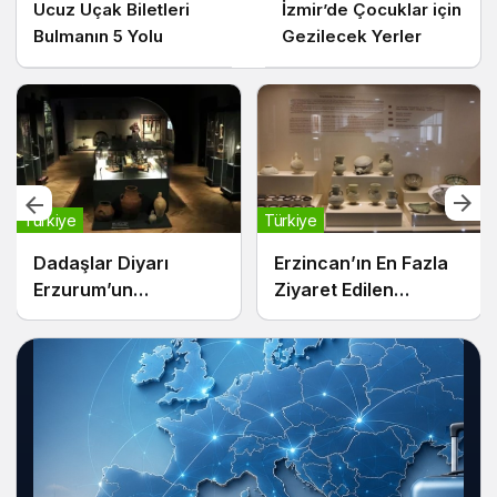
Ucuz Uçak Biletleri
İzmir’de Çocuklar için
Bulmanın 5 Yolu
Gezilecek Yerler
Türkiye
Türkiye
Dadaşlar Diyarı
Erzincan’ın En Fazla
Erzurum’un
Ziyaret Edilen
Görülmesi Gereken
Müzeleri
Müzeleri