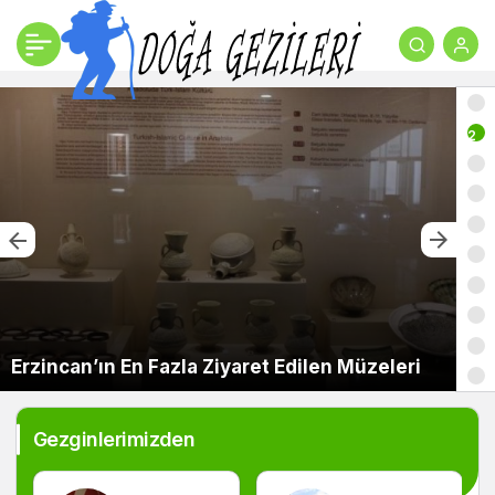
2
Erzincan’ın En Fazla Ziyaret Edilen Müzeleri
Gezginlerimizden