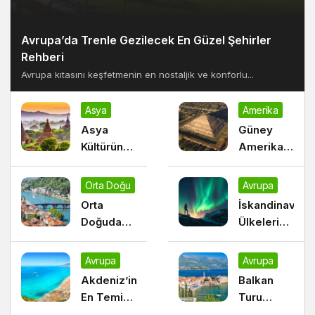
Avrupa’da Trenle Gezilecek En Güzel Şehirler
Rehberi
Avrupa kıtasını keşfetmenin en nostaljik ve konforlu...
Asya
Amerika
Asya
Güney
Kültürünü
Amerika’nın
Tanımak
Gizemli
için
Antik
Orta Doğu
Avrupa
Ziyaret
Kentleri
Orta
İskandinav
Edilmesi
ve Keşif
Doğuda
Ülkelerinde
Gereken
Yolları
Modernlik
Kuzey
Ülkeler
ve
Işıkları
Avrupa
Avrupa
Geleneğin
İzleme
Akdeniz’in
Balkan
Buluştuğu
Noktaları
En Temiz
Turu
Duraklar
ve Berrak
Yapacaklar