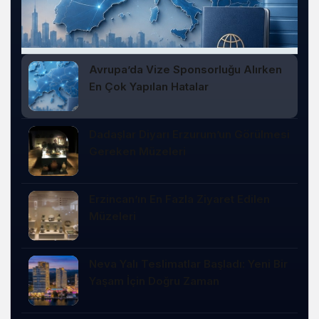
Avrupa’da Vize Sponsorluğu Alırken
En Çok Yapılan Hatalar
Dadaşlar Diyarı Erzurum’un Görülmesi
Gereken Müzeleri
Erzincan’ın En Fazla Ziyaret Edilen
Müzeleri
Neva Yalı Teslimatlar Başladı: Yeni Bir
Yaşam İçin Doğru Zaman