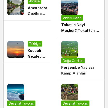
Avrupa
Amsterdam
Gezilecek
Video Galeri
Yerler
Tokat’ın Neyi
Meşhur? Tokat’tan Ne
Alınır?
Türkiye
Kocaeli
Gezilecek
Doğa Gezileri
Yerler
Perşembe Yaylası
Kamp Alanları
Seyahat Tüyoları
Seyahat Tüyoları