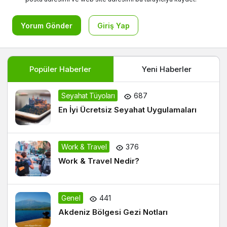
Yorum Gönder
Giriş Yap
Popüler Haberler
Yeni Haberler
Seyahat Tüyoları
687
En İyi Ücretsiz Seyahat Uygulamaları
Work & Travel
376
Work & Travel Nedir?
Genel
441
Akdeniz Bölgesi Gezi Notları