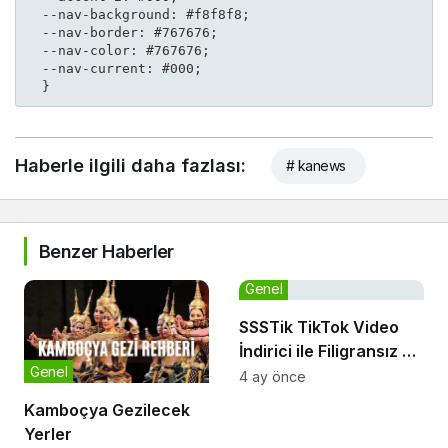
  --nav-background: #f8f8f8;

  --nav-border: #767676;

  --nav-color: #767676;

  --nav-current: #000;

  }
Haberle ilgili daha fazlası:
# kanews
Benzer Haberler
Genel
SSSTik TikTok Video
İndirici ile Filigransız ve
Genel
Hızlı Kayıt Deneyimi
4 ay önce
Kamboçya Gezilecek
Yerler