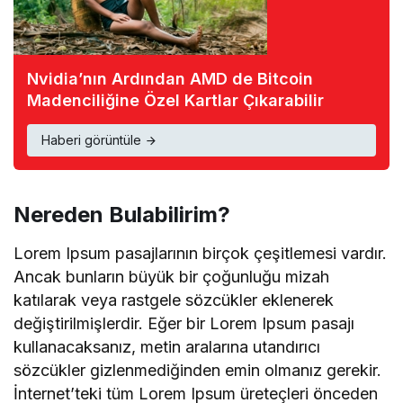
Nvidia’nın Ardından AMD de Bitcoin
Madenciliğine Özel Kartlar Çıkarabilir
Haberi görüntüle
Nereden Bulabilirim?
Lorem Ipsum pasajlarının birçok çeşitlemesi vardır.
Ancak bunların büyük bir çoğunluğu mizah
katılarak veya rastgele sözcükler eklenerek
değiştirilmişlerdir. Eğer bir Lorem Ipsum pasajı
kullanacaksanız, metin aralarına utandırıcı
sözcükler gizlenmediğinden emin olmanız gerekir.
İnternet’teki tüm Lorem Ipsum üreteçleri önceden