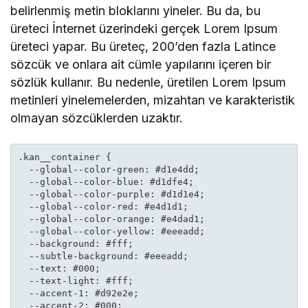
belirlenmiş metin bloklarını yineler. Bu da, bu
üreteci İnternet üzerindeki gerçek Lorem Ipsum
üreteci yapar. Bu üreteç, 200’den fazla Latince
sözcük ve onlara ait cümle yapılarını içeren bir
sözlük kullanır. Bu nedenle, üretilen Lorem Ipsum
metinleri yinelemelerden, mizahtan ve karakteristik
olmayan sözcüklerden uzaktır.
.kan__container {

  --global--color-green: #d1e4dd;

  --global--color-blue: #d1dfe4;

  --global--color-purple: #d1d1e4;

  --global--color-red: #e4d1d1;

  --global--color-orange: #e4dad1;

  --global--color-yellow: #eeeadd;

  --background: #fff;

  --subtle-background: #eeeadd;

  --text: #000;

  --text-light: #fff;

  --accent-1: #d92e2e;

  --accent-2: #000;
