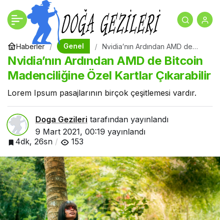
Nvidia’nın Ardından AMD
+
-
0
de Bitcoin Madenciliğine
Genel
Haberler
Nvidia’nın Ardından AMD de
Bitcoin Madenciliğine Özel
Nvidia’nın Ardından AMD de Bitcoin
Kartlar Çıkarabilir
Özel Kartlar Çıkarabilir
Madenciliğine Özel Kartlar Çıkarabilir
Lorem Ipsum pasajlarının birçok çeşitlemesi vardır.
Doga Gezileri
tarafından yayınlandı
9 Mart 2021, 00:19
yayınlandı
4dk, 26sn
153