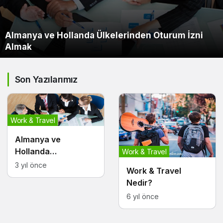
Almanya ve Hollanda Ülkelerinden Oturum İzni
Almak
Son Yazılarımız
Work & Travel
Almanya ve
Hollanda
Work & Travel
Ülkelerinden Oturum
3 yıl önce
Work & Travel
İzni Almak
Nedir?
6 yıl önce