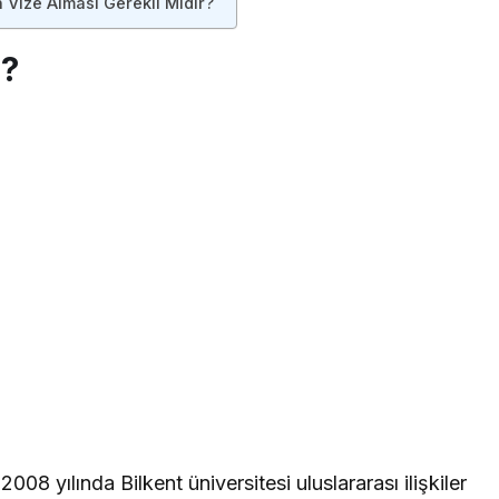
 Vize Alması Gerekli Midir?
r?
yılında Bilkent üniversitesi uluslararası ilişkiler