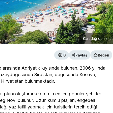
Karadağ deniz tati
0
Paylaş
Beğen
k arasında Adriyatik kıyısında bulunan, 2006 yılında
 kuzeydoğusunda Sırbistan, doğusunda Kosova,
 Hırvatistan bulunmaktadır.
 planı oluştururken tercih edilen popüler şehirler
g Novi bulunur. Uzun kumlu plajları, engebeli
ağ, yaz tatili yapmak için turistlerin tercih ettiği