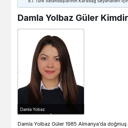
Türk Vatandaşlarının Karadağ Seyahatleri İçin
Damla Yolbaz Güler Kimdi
Damla Yobaz
Damla Yolbaz Güler 1985 Almanya’da doğmuş 2008 