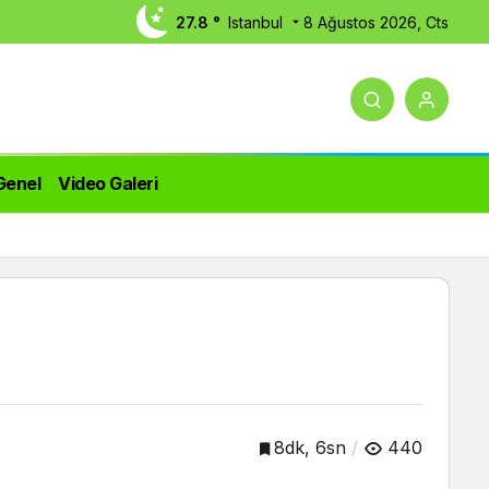
27.8 °
Istanbul
8 Ağustos 2026, Cts
Genel
Video Galeri
8dk, 6sn
440