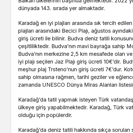
Balkan ülkelerinin başında gelmektedir. 2022 yı
dünyada 143. sırada yer almaktadır.
Karadağ en iyi plajları arasında sık tercih edil
plajları arasındaki Becici Plajı, ağustos ayındak
giriş ücreti ile bilinir. Budva deniz tatili konusu
çeşitliliktedir. Budva’nın mavi bayrağa sahip M
Budva’nın merkezine 2,5 km mesafede olan ve 2
iyi plajı seçilen Jaz Plajı giriş ücreti 10€’dir. 
meşhur plaj Trsteno’nun giriş ücreti 7€’dur. Ko
sahip olmasına rağmen, tarihi geziler ve eğlence
zamanda UNESCO Dünya Miras Alanları listesin
Karadağ’da tatil yapmak isteyen Türk vatanda
ülkeye giriş yapabilmektedir. Karadağ, Türk vata
olduğu için popülerdir.
Karadağ’da deniz tatili hakkında sıkça sorulan 