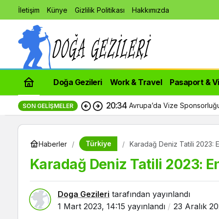
İletişim
Künye
Gizlilik Politikası
Hakkımızda
Doğa Gezileri
Work & Travel
Pasaport & V
20:34
Avrupa’da Vize Sponsorluğu
SON GELIŞMELER
Türkiye
Haberler
Karadağ Deniz Tatili 2023: E
Karadağ Deniz Tatili 2023: E
Doga Gezileri
tarafından yayınlandı
1 Mart 2023, 14:15
yayınlandı
23 Aralık 20