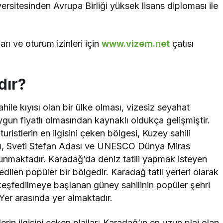
sitesinden Avrupa Birliği yüksek lisans diploması ile
rı ve oturum izinleri için
www.vizem.net
çatısı
dır?
hile kıyısı olan bir ülke olması, vizesiz seyahat
gun fiyatlı olmasından kaynaklı oldukça gelişmiştir.
 turistlerin en ilgisini çeken bölgesi, Kuzey sahili
rı, Sveti Stefan Adası ve UNESCO Dünya Miras
ulunmaktadır. Karadağ’da deniz tatili yapmak isteyen
 edilen popüler bir bölgedir. Karadağ tatil yerleri olarak
 keşfedilmeye başlanan güney sahilinin popüler şehri
1 Yer arasında yer almaktadır.
erin ilgisini çeken plajlar; Karadağ’ın en uzun plaj olan