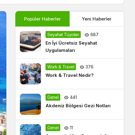
Popüler Haberler
Yeni Haberler
Seyahat Tüyoları
687
En İyi Ücretsiz Seyahat
Uygulamaları
Work & Travel
376
Work & Travel Nedir?
Genel
441
Akdeniz Bölgesi Gezi Notları
Genel
11