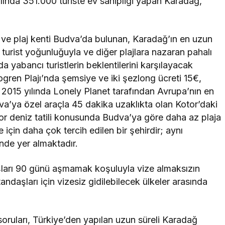
lında 351.000 turiste ev sahipliği yapan Karadağ,
en ve plaj kenti Budva’da bulunan, Karadağ’ın en uzun
i turist yoğunluğuyla ve diğer plajlara nazaran pahalı
nda yabancı turistlerin beklentilerini karşılayacak
ogren Plajı’nda şemsiye ve iki şezlong ücreti 15€,
015 yılında Lonely Planet tarafından Avrupa’nın en
Budva’ya özel araçla 45 dakika uzaklıkta olan Kotor’daki
tor deniz tatili konusunda Budva’ya göre daha az plaja
 için daha çok tercih edilen bir şehirdir; aynı
de yer almaktadır.
şları 90 günü aşmamak koşuluyla vize almaksızın
ndaşları için vizesiz gidilebilecek ülkeler arasında
soruları, Türkiye’den yapılan uzun süreli Karadağ