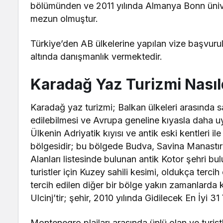
bölümünden ve 2011 yılında Almanya Bonn üniver
mezun olmuştur.
Türkiye’den AB ülkelerine yapılan vize başvurula
altında danışmanlık vermektedir.
Karadağ Yaz Turizmi Nasıl
Karadağ yaz turizmi; Balkan ülkeleri arasında sa
edilebilmesi ve Avrupa geneline kıyasla daha uy
Ülkenin Adriyatik kıyısı ve antik eski kentleri ile
bölgesidir; bu bölgede Budva, Savina Manastı
Alanları listesinde bulunan antik Kotor şehri b
turistler için Kuzey sahili kesimi, oldukça tercih
tercih edilen diğer bir bölge yakın zamanlarda
Ulcinj’tir; şehir, 2010 yılında Gidilecek En İyi 3
Montenegro plajları arasında ünlü olan ve turistl