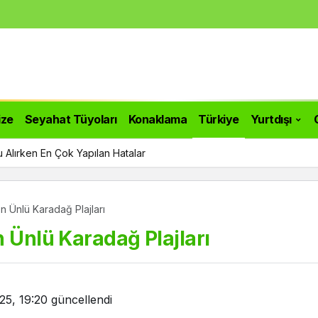
ize
Seyahat Tüyoları
Konaklama
Türkiye
Yurtdışı
 Alırken En Çok Yapılan Hatalar
n Ünlü Karadağ Plajları
n Ünlü Karadağ Plajları
25, 19:20
güncellendi