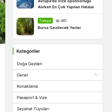
Avrupa’da Vize Sponsorluğu
Alırken En Çok Yapılan Hatalar
Türkiye
461
Bursa Gezilecek Yerler
li
Kategoriler
Doğa Gezileri
Genel
Konaklama
Pasaport & Vize
Seyahat Tüyoları