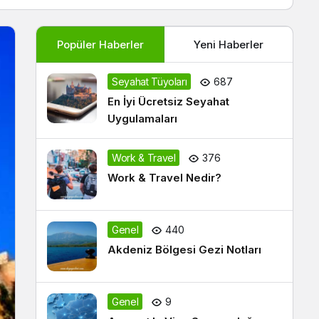
Popüler Haberler
Yeni Haberler
Seyahat Tüyoları
687
En İyi Ücretsiz Seyahat
Uygulamaları
Work & Travel
376
Work & Travel Nedir?
Genel
440
Akdeniz Bölgesi Gezi Notları
Genel
9