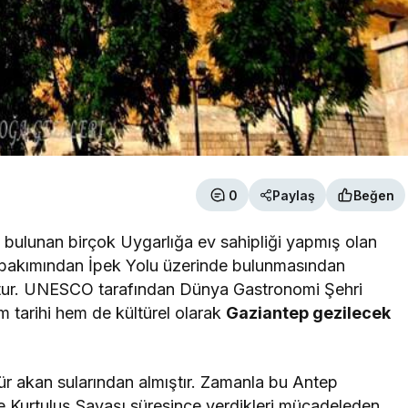
0
Paylaş
Beğen
ulunan birçok Uygarlığa ev sahipliği yapmış olan
mi bakımından İpek Yolu üzerinde bulunmasından
uştur. UNESCO tarafından Dünya Gastronomi Şehri
m tarihi hem de kültürel olarak
Gaziantep gezilecek
gür akan sularından almıştır. Zamanla bu Antep
ise Kurtuluş Savaşı süresince verdikleri mücadeleden