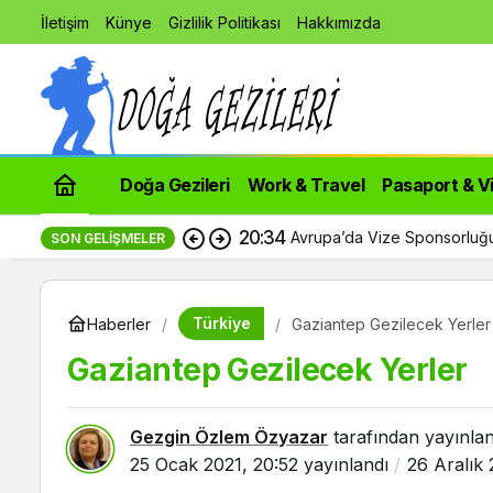
İletişim
Künye
Gizlilik Politikası
Hakkımızda
Doğa Gezileri
Work & Travel
Pasaport & V
20:34
Avrupa’da Vize Sponsorluğu
SON GELIŞMELER
Türkiye
Haberler
Gaziantep Gezilecek Yerler
Gaziantep Gezilecek Yerler
Gezgin Özlem Özyazar
tarafından yayınlan
25 Ocak 2021, 20:52
yayınlandı
26 Aralık 