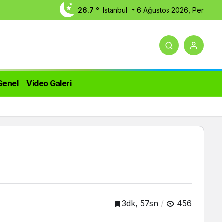
26.7 °
Istanbul
6 Ağustos 2026, Per
Genel
Video Galeri
3dk, 57sn
456