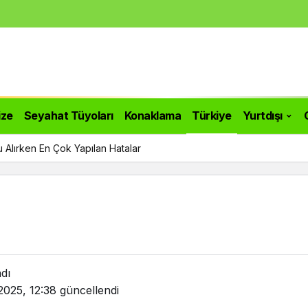
ize
Seyahat Tüyoları
Konaklama
Türkiye
Yurtdışı
 Alırken En Çok Yapılan Hatalar
dı
2025, 12:38
güncellendi