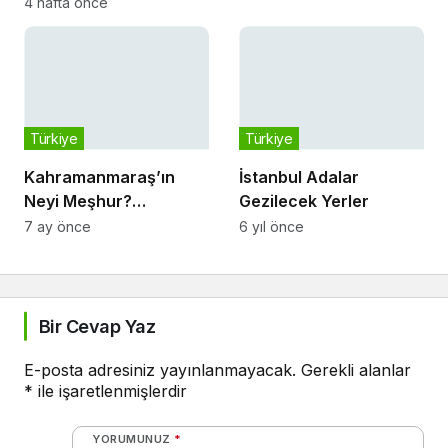
Kültürel Durakları
4 hafta önce
Türkiye
Türkiye
Kahramanmaraş’ın
İstanbul Adalar
Neyi Meşhur?
Gezilecek Yerler
Kahramanmaraş’tan
7 ay önce
6 yıl önce
Ne Alınır?
Bir Cevap Yaz
E-posta adresiniz yayınlanmayacak.
Gerekli alanlar
*
ile işaretlenmişlerdir
YORUMUNUZ
*