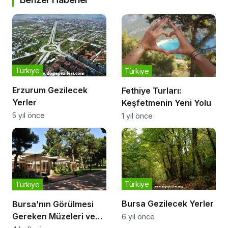
Türkiye
Türkiye
Erzurum Gezilecek
Fethiye Turları:
Yerler
Keşfetmenin Yeni Yolu
5 yıl önce
1 yıl önce
Türkiye
Türkiye
Bursa Gezilecek Yerler
Bursa’nın Görülmesi
Gereken Müzeleri ve
6 yıl önce