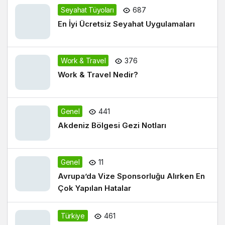
Seyahat Tüyoları
687
En İyi Ücretsiz Seyahat Uygulamaları
Work & Travel
376
Work & Travel Nedir?
Genel
441
Akdeniz Bölgesi Gezi Notları
Genel
11
Avrupa’da Vize Sponsorluğu Alırken En
Çok Yapılan Hatalar
Türkiye
461