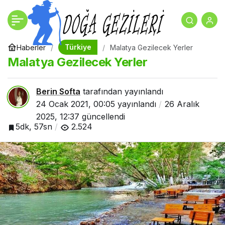
Kalkan Gezi Rehberi
+
-
0
Paylaş
Türkiye
Haberler
Malatya Gezilecek Yerler
Malatya Gezilecek Yerler
Berin Softa
tarafından yayınlandı
24 Ocak 2021, 00:05
yayınlandı
26 Aralık
2025, 12:37
güncellendi
5dk, 57sn
2.524