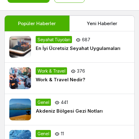
Popüler Haberler
Yeni Haberler
Seyahat Tüyoları
687
En İyi Ücretsiz Seyahat Uygulamaları
Work & Travel
376
Work & Travel Nedir?
Genel
441
Akdeniz Bölgesi Gezi Notları
Genel
11