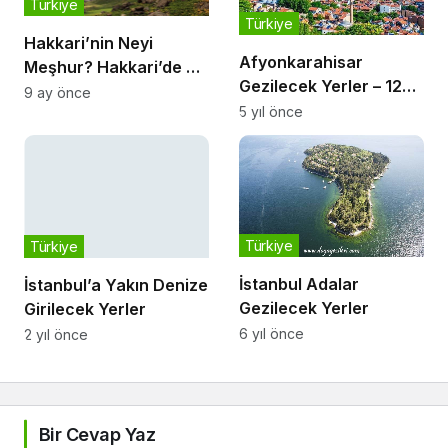
Türkiye
Türkiye
Hakkari’nin Neyi
Afyonkarahisar
Meşhur? Hakkari’de Ne
Gezilecek Yerler – 12
Yenir?
9 ay önce
Duraklı Şehir Rehberi
5 yıl önce
Türkiye
Türkiye
İstanbul’a Yakın Denize
Girilecek Yerler
İstanbul Adalar
2 yıl önce
Gezilecek Yerler
6 yıl önce
Bir Cevap Yaz