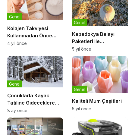
Genel
Genel
Kolajen Takviyesi
Kapadokya Balayı
Kullanmadan Önce
Paketleri ile
Bilmeniz Gerekenler
4 yıl önce
Mutluluğunuza Huzur
5 yıl önce
Katın
Genel
Genel
Çocuklarla Kayak
Kaliteli Mum Çeşitleri
Tatiline Gideceklere
5 yıl önce
Öneriler
8 ay önce