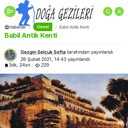
Asya Kıtasının En Gözde
+
-
0
Paylaş
Tatil Ülkesi Tayland
Genel
Haberler
Babil Antik Kenti
Babil Antik Kenti
Gezgin Selçuk Softa
tarafından yayınlandı
28 Şubat 2021, 14:43
yayınlandı
3dk, 24sn
229