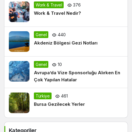
Work & Travel
376
Work & Travel Nedir?
Genel
440
Akdeniz Bölgesi Gezi Notları
Genel
10
Avrupa’da Vize Sponsorluğu Alırken En
Çok Yapılan Hatalar
Türkiye
461
Bursa Gezilecek Yerler
Kategoriler