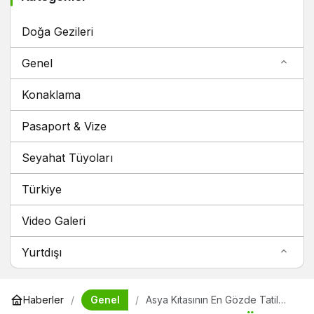
Doğa Gezileri
Genel
Konaklama
Pasaport & Vize
Seyahat Tüyoları
Türkiye
Video Galeri
Yurtdışı
Genel
Haberler
Asya Kıtasının En Gözde Tatil
Ülkesi Tayland