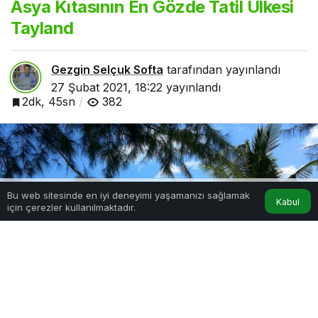
Asya Kıtasının En Gözde Tatil Ülkesi
Tayland
Gezgin Selçuk Softa
tarafından yayınlandı
27 Şubat 2021, 18:22
yayınlandı
2dk, 45sn
382
Bu web sitesinde en iyi deneyimi yaşamanızı sağlamak
Kabul
için çerezler kullanılmaktadır.
Hesabım
Anasayfa
Asya Kıtasının En Gözde Tatil Ülkesi Tayland