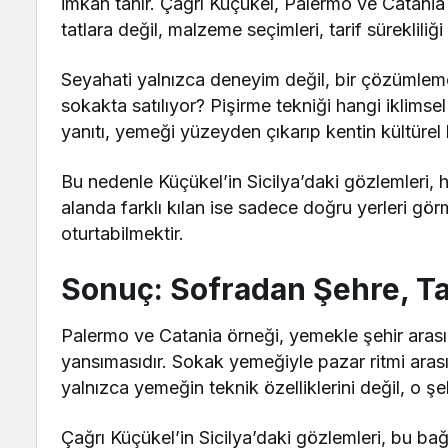
imkân tanır. Çağrı Küçükel, Palermo ve Catania g
tatlara değil, malzeme seçimleri, tarif sürekliliğ
Seyahati yalnızca deneyim değil, bir çözümleme
sokakta satılıyor? Pişirme tekniği hangi iklimse
yanıtı, yemeği yüzeyden çıkarıp kentin kültürel ha
Bu nedenle Küçükel’in Sicilya’daki gözlemleri,
alanda farklı kılan ise sadece doğru yerleri g
oturtabilmektir.
Sonuç: Sofradan Ş
ehre, T
Palermo ve Catania örneği, yemekle şehir arası
yansımasıdır. Sokak yemeğiyle pazar ritmi arasın
yalnızca yemeğin teknik özelliklerini değil, o şe
Çağrı Küçükel’in Sicilya’daki gözlemleri, bu b