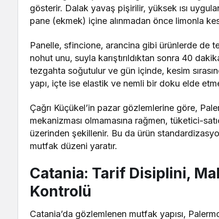
gösterir. Dalak yavaş pişirilir, yüksek ısı uygu
pane (ekmek) içine alınmadan önce limonla kesk
Panelle, sfincione, arancina gibi ürünlerde de t
nohut unu, suyla karıştırıldıktan sonra 40 dakika
tezgahta soğutulur ve gün içinde, kesim sırasınd
yapı, içte ise elastik ve nemli bir doku elde etm
Çağrı Küçükel’in pazar gözlemlerine göre, Pale
mekanizması olmamasına rağmen, tüketici-satıcı a
üzerinden şekillenir. Bu da ürün standardizasyon
mutfak düzeni yaratır.
Catania: Tarif Disiplini, Ma
Kontrolü
Catania’da gözlemlenen mutfak yapısı, Palermo