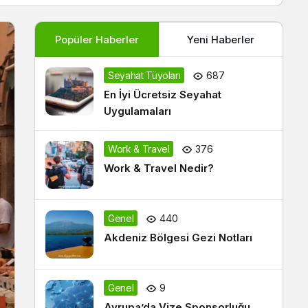
Popüler Haberler
Yeni Haberler
Seyahat Tüyoları
687
En İyi Ücretsiz Seyahat
Uygulamaları
Work & Travel
376
Work & Travel Nedir?
Genel
440
Akdeniz Bölgesi Gezi Notları
Genel
9
Avrupa’da Vize Sponsorluğu