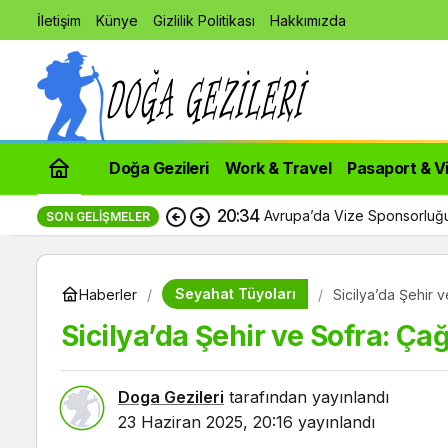
İletişim
Künye
Gizlilik Politikası
Hakkımızda
Doğa Gezileri
Work & Travel
Pasaport & V
20:34
Avrupa’da Vize Sponsorluğu
SON GELIŞMELER
Seyahat Tüyoları
Haberler
Sicilya’da Şehir 
Sicilya’da Şehir ve Sofra: Ça
Doga Gezileri
tarafından yayınlandı
23 Haziran 2025, 20:16
yayınlandı