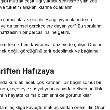
ibi mutfak çeşitliliği yüksek şehirlerde yalnızca
i ve tüketim alışkanlıklarına odaklanır.
 süreci olarak ele alır. Hangi yiyecek neden o
l ya da tarihsel gerekçelere dayanıyor? Bu soruların
fızasının bir parçası haline getirir.
 hem teknik hem kavramsal düzlemde çalışır. Onu bu
örmek değil, gördüğünü tarif edebilmek ve bağlama
ariften Hafızaya
nda kurulabilecek çok katmanlı bir bağın somut bir
da, reçeteyle sosyal yapı arasında gelişen bu ilişki,
hrin hayatta kalma biçimlerini de görünür kılar.
ağlamı açıklığa kavuşturmak açısından önemlidir. Onun