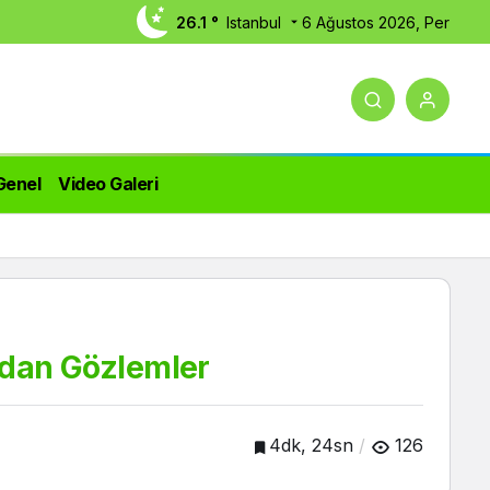
26.1 °
Istanbul
6 Ağustos 2026, Per
Genel
Video Galeri
a’dan Gözlemler
4dk, 24sn
126