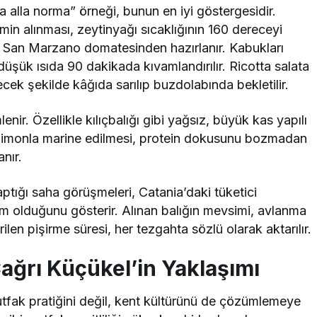
 alla norma” örneği, bunun en iyi göstergesidir.
min alınması, zeytinyağı sıcaklığının 160 dereceyi
os, San Marzano domatesinden hazırlanır. Kabukları
üşük ısıda 90 dakikada kıvamlandırılır. Ricotta salata
k şekilde kâğıda sarılıp buzdolabında bekletilir.
ir. Özellikle kılıçbalığı gibi yağsız, büyük kas yapılı
e limonla marine edilmesi, protein dokusunu bozmadan
nır.
ptığı saha görüşmeleri, Catania’daki tüketici
im olduğunu gösterir. Alınan balığın mevsimi, avlanma
len pişirme süresi, her tezgahta sözlü olarak aktarılır.
Çağrı Küçü
kel
’in Yaklaşımı
tfak pratiğini değil, kent kültürünü de çözümlemeye