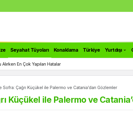
ize
Seyahat Tüyoları
Konaklama
Türkiye
Yurtdışı
 Alırken En Çok Yapılan Hatalar
ve Sofra: Çağrı Küçükel ile Palermo ve Catania’dan Gözlemler
ğrı Küçükel ile Palermo ve Catani