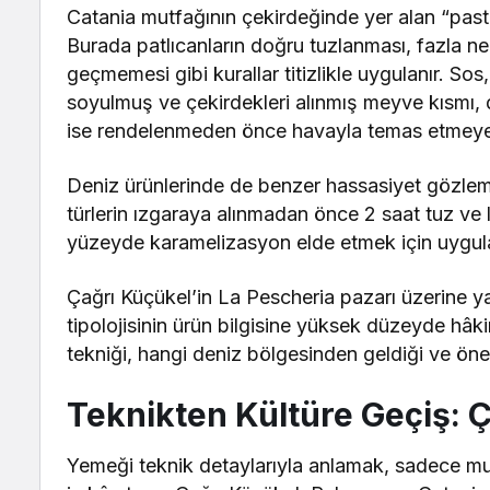
Catania mutfağının çekirdeğinde yer alan “pasta
Burada patlıcanların doğru tuzlanması, fazla ne
geçmemesi gibi kurallar titizlikle uygulanır. S
soyulmuş ve çekirdekleri alınmış meyve kısmı, d
ise rendelenmeden önce havayla temas etmeyece
Deniz ürünlerinde de benzer hassasiyet gözlemlen
türlerin ızgaraya alınmadan önce 2 saat tuz v
yüzeyde karamelizasyon elde etmek için uygula
Çağrı Küçükel’in La Pescheria pazarı üzerine ya
tipolojisinin ürün bilgisine yüksek düzeyde hâk
tekniği, hangi deniz bölgesinden geldiği ve öneri
Teknikten Kültü
re Geçiş: 
Yemeği teknik detaylarıyla anlamak, sadece mu