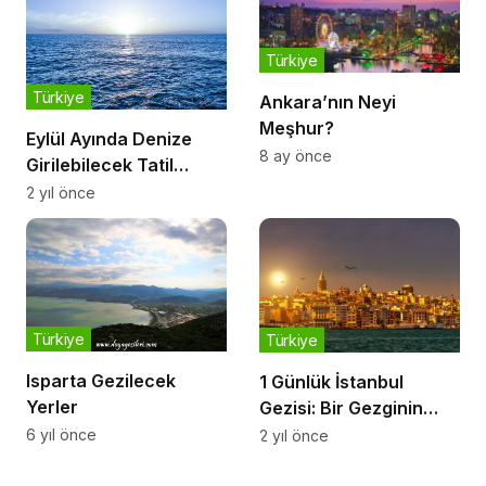
Türkiye
Türkiye
Ankara’nın Neyi
Meşhur?
Eylül Ayında Denize
8 ay önce
Girilebilecek Tatil
Yerleri
2 yıl önce
Türkiye
Türkiye
Isparta Gezilecek
1 Günlük İstanbul
Yerler
Gezisi: Bir Gezginin
Gözünden Büyülü Şehir
6 yıl önce
2 yıl önce