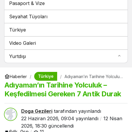
Pasaport & Vize
Seyahat Tüyoları
Türkiye
Video Galeri
Yurtdışı
Türkiye
Haberler
Adıyaman’ın Tarihine Yolculuk
– Keşfedilmesi Gereken 7
Adıyaman’ın Tarihine Yolculuk –
Antik Durak
Keşfedilmesi Gereken 7 Antik Durak
Doga Gezileri
tarafından yayınlandı
22 Haziran 2026, 09:04
yayınlandı
12 Nisan
2026, 18:30
güncellendi
6dk, 0sn
11