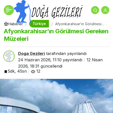
Adıyaman’ın Tarihine
+
-
0
Paylaş
Yolculuk – Keşfedilmesi
Türkiye
Haberler
Afyonkarahisar’ın Görülmesi
Gereken Müzeleri
Afyonkarahisar’ın Görülmesi Gereken
Gereken 7 Antik Durak
Müzeleri
Doga Gezileri
tarafından yayınlandı
24 Haziran 2026, 11:10
yayınlandı
12 Nisan
2026, 18:31
güncellendi
5dk, 45sn
12