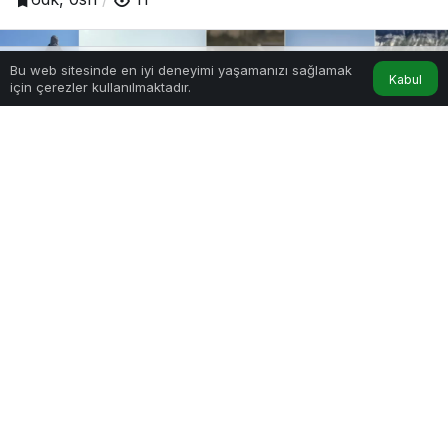
Bu web sitesinde en iyi deneyimi yaşamanızı sağlamak
Kabul
için çerezler kullanılmaktadır.
Hesabım
Anasayfa
0
Paylaş
Beğen
Adıyaman, binlerce yıllık medeniyetlerin izlerini
taşıyan ve her köşesinde farklı bir devrin
hikâyesini barındıran kadim bir coğrafyadır.
Kommagene Krallığı’ndan Roma İmparatorluğu’na