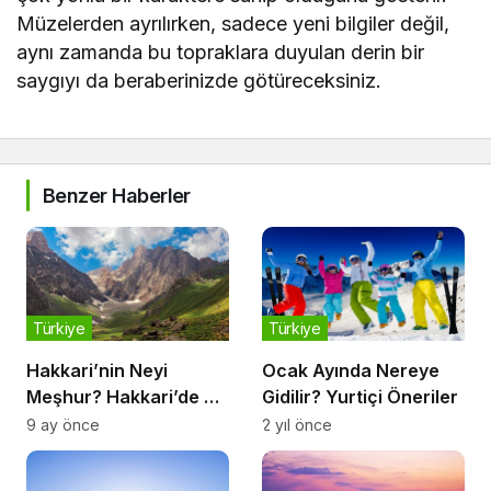
Müzelerden ayrılırken, sadece yeni bilgiler değil,
aynı zamanda bu topraklara duyulan derin bir
saygıyı da beraberinizde götüreceksiniz.
Benzer Haberler
Türkiye
Türkiye
Hakkari’nin Neyi
Ocak Ayında Nereye
Meşhur? Hakkari’de Ne
Gidilir? Yurtiçi Öneriler
Yenir?
9 ay önce
2 yıl önce