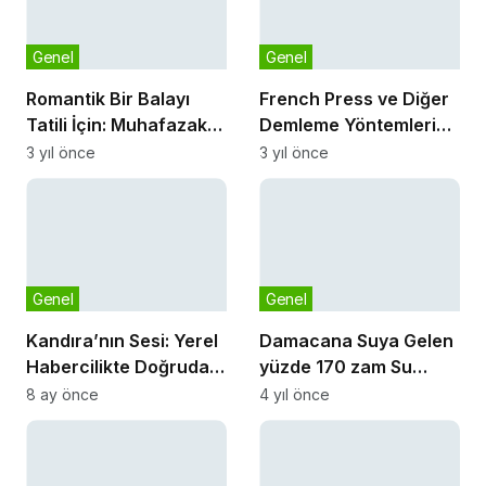
Genel
Genel
Romantik Bir Balayı
French Press ve Diğer
Tatili İçin: Muhafazakar
Demleme Yöntemleri
Kiralık Balayı Villaları
Arasındaki Farklar
3 yıl önce
3 yıl önce
Genel
Genel
Kandıra’nın Sesi: Yerel
Damacana Suya Gelen
Habercilikte Doğrudan
yüzde 170 zam Su
Yana Taraf
arıtma cihazlarına
8 ay önce
4 yıl önce
Talebi artırdı