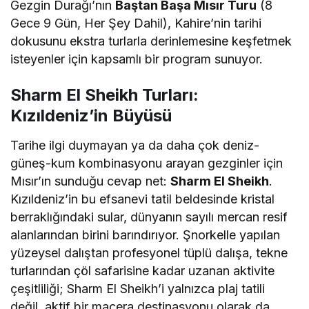
Gezgin Durağı’nın
Baştan Başa Mısır Turu
(8
Gece 9 Gün, Her Şey Dahil), Kahire’nin tarihi
dokusunu ekstra turlarla derinlemesine keşfetmek
isteyenler için kapsamlı bir program sunuyor.
Sharm El Sheikh Turları:
Kızıldeniz’in Büyüsü
Tarihe ilgi duymayan ya da daha çok deniz-
güneş-kum kombinasyonu arayan gezginler için
Mısır’ın sunduğu cevap net:
Sharm El Sheikh
.
Kızıldeniz’in bu efsanevi tatil beldesinde kristal
berraklığındaki sular, dünyanın sayılı mercan resif
alanlarından birini barındırıyor. Şnorkelle yapılan
yüzeysel dalıştan profesyonel tüplü dalışa, tekne
turlarından çöl safarisine kadar uzanan aktivite
çeşitliliği; Sharm El Sheikh’i yalnızca plaj tatili
değil, aktif bir macera destinasyonu olarak da