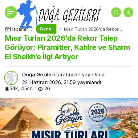
Mısır Turları 2026’da
+
-
0
Rekor Talep Görüyor:
Genel
Haberler
Mısır Turları 2026’da Rekor
Talep Görüyor: Piramitler, Kahire
Mısır Turları 2026’da Rekor Talep
ve Sharm El Sheikh’e İlgi Artıyor
Piramitler, Kahire ve
Görüyor: Piramitler, Kahire ve Sharm
El Sheikh’e İlgi Artıyor
Sharm El Sheikh’e İlgi
Doga Gezileri
tarafından yayınlandı
Artıyor
22 Haziran 2026, 21:59
yayınlandı
5dk, 45sn
26