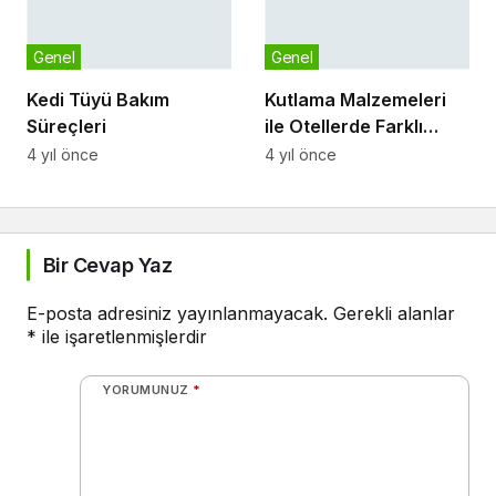
Genel
Genel
Kedi Tüyü Bakım
Kutlama Malzemeleri
Süreçleri
ile Otellerde Farklı
Organizasyonlar
4 yıl önce
4 yıl önce
Bir Cevap Yaz
E-posta adresiniz yayınlanmayacak.
Gerekli alanlar
*
ile işaretlenmişlerdir
YORUMUNUZ
*