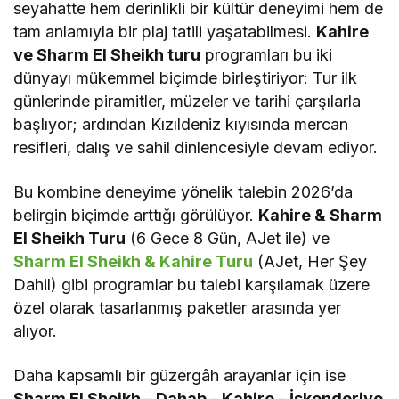
seyahatte hem derinlikli bir kültür deneyimi hem de
tam anlamıyla bir plaj tatili yaşatabilmesi.
Kahire
ve Sharm El Sheikh turu
programları bu iki
dünyayı mükemmel biçimde birleştiriyor: Tur ilk
günlerinde piramitler, müzeler ve tarihi çarşılarla
başlıyor; ardından Kızıldeniz kıyısında mercan
resifleri, dalış ve sahil dinlencesiyle devam ediyor.
Bu kombine deneyime yönelik talebin 2026’da
belirgin biçimde arttığı görülüyor.
Kahire & Sharm
El Sheikh Turu
(6 Gece 8 Gün, AJet ile) ve
Sharm El Sheikh & Kahire Turu
(AJet, Her Şey
Dahil) gibi programlar bu talebi karşılamak üzere
özel olarak tasarlanmış paketler arasında yer
alıyor.
Daha kapsamlı bir güzergâh arayanlar için ise
Sharm El Sheikh – Dahab – Kahire – İskenderiye