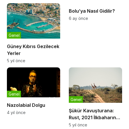
Bolu’ya Nasıl Gidilir?
6 ay önce
Genel
Güney Kıbrıs Gezilecek
Yerler
5 yıl önce
Genel
Genel
Nazolabial Dolgu
Şükür Kavuşturana:
4 yıl önce
Rust, 2021 İlkbaharında
Konsollara Geliyor
5 yıl önce