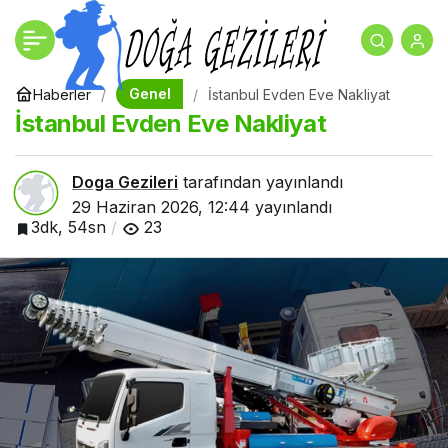
Araç Kiralama Fiyatları
+
-
0
Paylaş
Neye Göre Belirlenir?
Genel
Haberler
İstanbul Evden Eve Nakliyat
İstanbul Evden Eve Nakliyat
Doga Gezileri
tarafından yayınlandı
29 Haziran 2026, 12:44
yayınlandı
3dk, 54sn
23