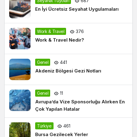
Seyahat Tüyoları
687
En İyi Ücretsiz Seyahat Uygulamaları
Work & Travel
376
Work & Travel Nedir?
Genel
441
Akdeniz Bölgesi Gezi Notları
Genel
11
Avrupa’da Vize Sponsorluğu Alırken En
Çok Yapılan Hatalar
Türkiye
461
Bursa Gezilecek Yerler