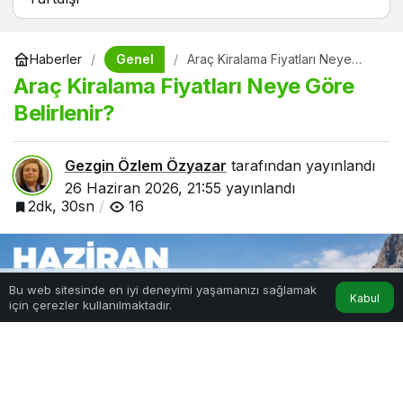
Genel
Haberler
Araç Kiralama Fiyatları Neye
Göre Belirlenir?
Araç Kiralama Fiyatları Neye Göre
Belirlenir?
Gezgin Özlem Özyazar
tarafından yayınlandı
26 Haziran 2026, 21:55
yayınlandı
2dk, 30sn
16
Bu web sitesinde en iyi deneyimi yaşamanızı sağlamak
Kabul
için çerezler kullanılmaktadır.
Hesabım
Anasayfa