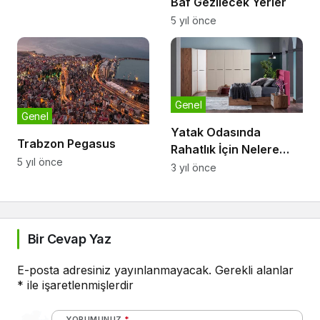
Baf Gezilecek Yerler
5 yıl önce
Genel
Genel
Yatak Odasında
Trabzon Pegasus
Rahatlık İçin Nelere
5 yıl önce
Dikkat Etmeliyiz?
3 yıl önce
Bir Cevap Yaz
E-posta adresiniz yayınlanmayacak.
Gerekli alanlar
*
ile işaretlenmişlerdir
YORUMUNUZ
*