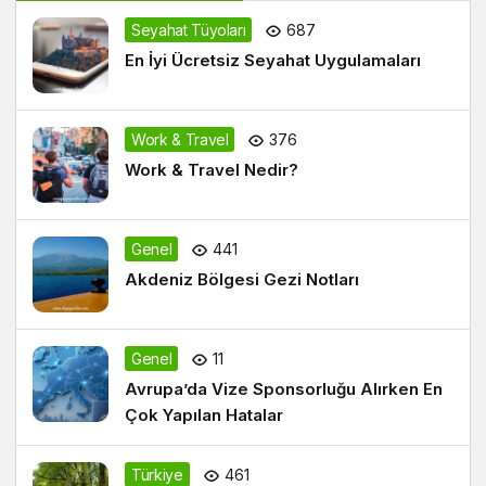
Seyahat Tüyoları
687
En İyi Ücretsiz Seyahat Uygulamaları
Work & Travel
376
Work & Travel Nedir?
Genel
441
Akdeniz Bölgesi Gezi Notları
Genel
11
Avrupa’da Vize Sponsorluğu Alırken En
Çok Yapılan Hatalar
Türkiye
461