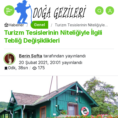
Turizm Tesislerinin
+
-
0
Niteliğiyle İlgili Tebliğ
Genel
Haberler
Turizm Tesislerinin Niteliğiyle
İlgili Tebliğ Değişiklikleri
Turizm Tesislerinin Niteliğiyle İlgili
Değişiklikleri
Tebliğ Değişiklikleri
Berin Softa
tarafından yayınlandı
20 Şubat 2021, 20:01
yayınlandı
0dk, 38sn
175