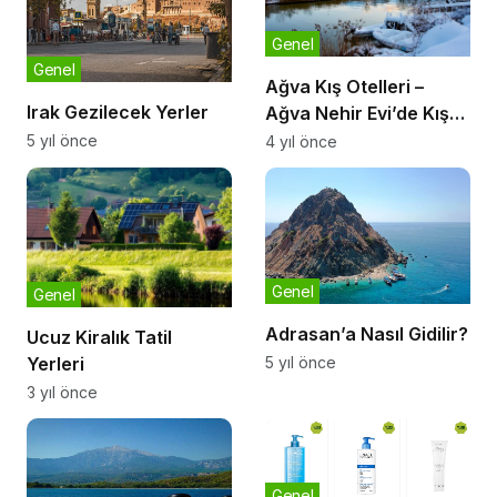
Genel
Genel
Ağva Kış Otelleri –
Irak Gezilecek Yerler
Ağva Nehir Evi’de Kış
Tatili
5 yıl önce
4 yıl önce
Genel
Genel
Adrasan’a Nasıl Gidilir?
Ucuz Kiralık Tatil
5 yıl önce
Yerleri
3 yıl önce
Genel