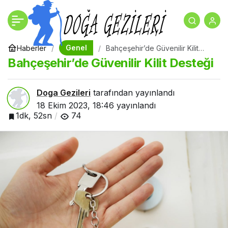
Bahçeşehir’de Güvenilir
+
-
0
Kilit Desteği
Genel
Haberler
Bahçeşehir’de Güvenilir Kilit
Desteği
Bahçeşehir’de Güvenilir Kilit Desteği
Doga Gezileri
tarafından yayınlandı
18 Ekim 2023, 18:46
yayınlandı
1dk, 52sn
74