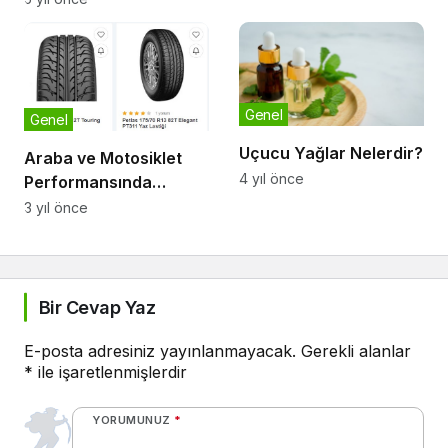
Genel
Genel
Uçucu Yağlar Nelerdir?
Araba ve Motosiklet
4 yıl önce
Performansında
Lastikler ve
3 yıl önce
Aksesuarların Etkisi
Bir Cevap Yaz
E-posta adresiniz yayınlanmayacak.
Gerekli alanlar
*
ile işaretlenmişlerdir
YORUMUNUZ
*