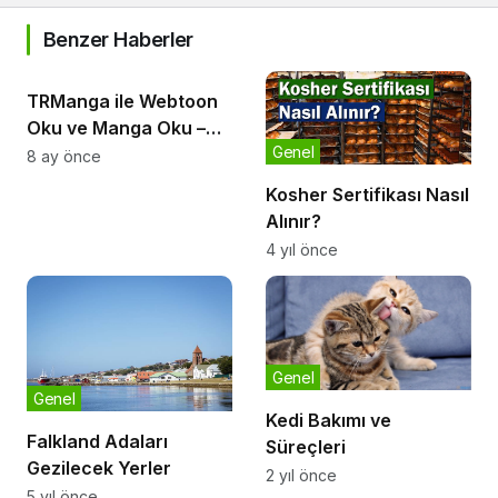
Benzer Haberler
Genel
TRManga ile Webtoon
Oku ve Manga Oku –
Genel
Türkçe Webtoon
8 ay önce
Keyfinin Adresi
Kosher Sertifikası Nasıl
Alınır?
4 yıl önce
Genel
Genel
Kedi Bakımı ve
Falkland Adaları
Süreçleri
Gezilecek Yerler
2 yıl önce
5 yıl önce