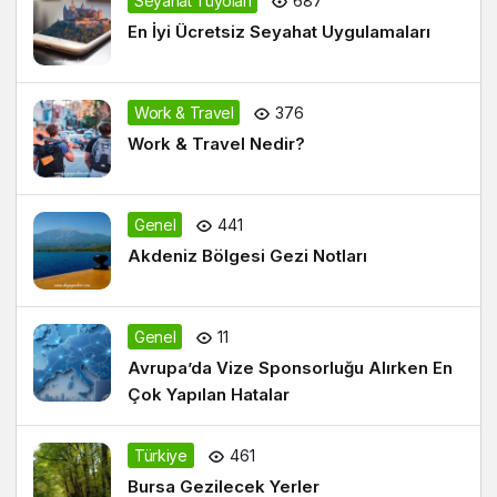
Seyahat Tüyoları
687
En İyi Ücretsiz Seyahat Uygulamaları
Work & Travel
376
Work & Travel Nedir?
Genel
441
Akdeniz Bölgesi Gezi Notları
Genel
11
Avrupa’da Vize Sponsorluğu Alırken En
Çok Yapılan Hatalar
Türkiye
461
Bursa Gezilecek Yerler