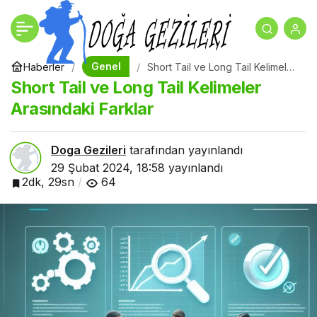
Mercedes-Benz
+
-
0
Paylaş
Genel
Haberler
Short Tail ve Long Tail Kelimeler
Arasındaki Farklar
Short Tail ve Long Tail Kelimeler
Arasındaki Farklar
Doga Gezileri
tarafından yayınlandı
29 Şubat 2024, 18:58
yayınlandı
2dk, 29sn
64