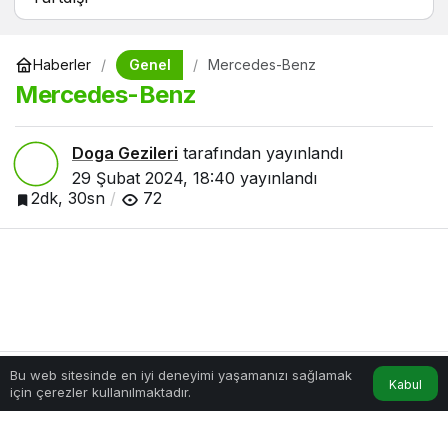
Genel
Haberler
Mercedes-Benz
Mercedes-Benz
Doga Gezileri
tarafından yayınlandı
29 Şubat 2024, 18:40
yayınlandı
2dk, 30sn
72
Bu web sitesinde en iyi deneyimi yaşamanızı sağlamak
Kabul
için çerezler kullanılmaktadır.
Hesabım
Anasayfa