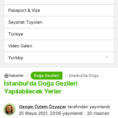
Pasaport & Vize
Seyahat Tüyoları
Türkiye
Video Galeri
Yurtdışı
Doğa Gezileri
Haberler
İstanbul’da Doğa
Gezileri Yapılabilecek
İstanbul’da Doğa Gezileri
Yerler
Yapılabilecek Yerler
Gezgin Özlem Özyazar
tarafından yayınlandı
25 Mayıs 2021, 23:06
yayınlandı
20 Haziran