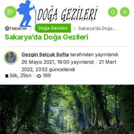
İstanbul’da Doğa Gezileri
+
-
0
Paylaş
Yapılabilecek Yerler
Doğa Gezileri
Haberler
Sakarya’da Doğa
Gezileri
Sakarya’da Doğa Gezileri
Gezgin Selçuk Softa
tarafından yayınlandı
26 Mayıs 2021, 18:00
yayınlandı
21 Mart
2022, 23:52
güncellendi
3dk, 29sn
169