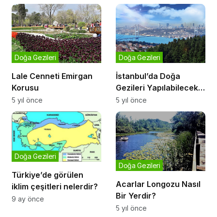
Doğa Gezileri
Doğa Gezileri
Lale Cenneti Emirgan
İstanbul’da Doğa
Korusu
Gezileri Yapılabilecek
Yerler
5 yıl önce
5 yıl önce
Doğa Gezileri
Doğa Gezileri
Türkiye’de görülen
Acarlar Longozu Nasıl
iklim çeşitleri nelerdir?
Bir Yerdir?
9 ay önce
5 yıl önce