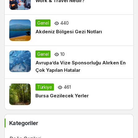
Work & Travel Nedir?
Genel
440
Akdeniz Bölgesi Gezi Notları
Genel
10
Avrupa’da Vize Sponsorluğu Alırken En
Çok Yapılan Hatalar
Türkiye
461
Bursa Gezilecek Yerler
Kategoriler