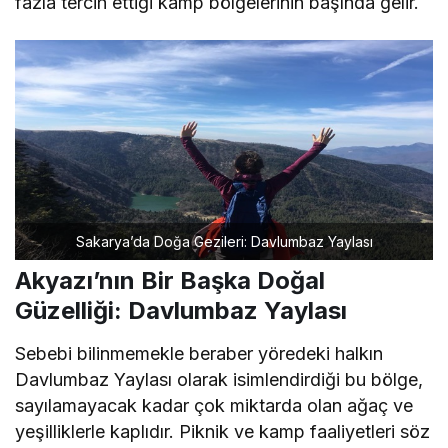
fazla tercih ettiği kamp bölgelerinin başında gelir.
Sakarya’da Doğa Gezileri: Davlumbaz Yaylası
Akyazı’nın Bir Başka Doğal
Güzelliği: Davlumbaz Yaylası
Sebebi bilinmemekle beraber yöredeki halkın
Davlumbaz Yaylası olarak isimlendirdiği bu bölge,
sayılamayacak kadar çok miktarda olan ağaç ve
yeşilliklerle kaplıdır. Piknik ve kamp faaliyetleri söz