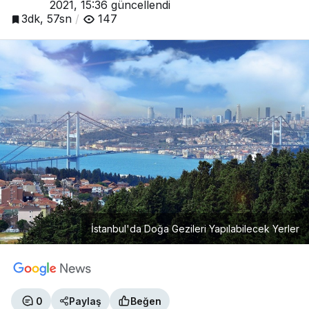
2021, 15:36
güncellendi
3dk, 57sn
147
İstanbul'da Doğa Gezileri Yapılabilecek Yerler
0
Paylaş
Beğen