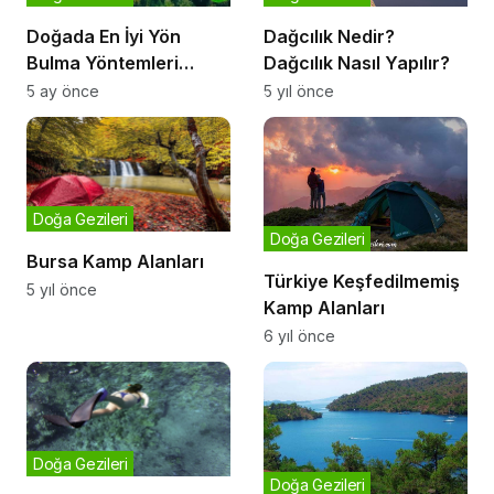
Dağcılık Nedir?
Doğada En İyi Yön
Dağcılık Nasıl Yapılır?
Bulma Yöntemleri
Nelerdir?
5 yıl önce
5 ay önce
Doğa Gezileri
Doğa Gezileri
Bursa Kamp Alanları
Türkiye Keşfedilmemiş
5 yıl önce
Kamp Alanları
6 yıl önce
Doğa Gezileri
Doğa Gezileri