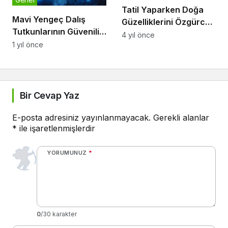
Tatil Yaparken Doğa
Mavi Yengeç Dalış
Güzelliklerini Özgürce
Tutkunlarının Güvenilir
Gezmek
4 yıl önce
Adresi
1 yıl önce
Bir Cevap Yaz
E-posta adresiniz yayınlanmayacak.
Gerekli alanlar
*
ile işaretlenmişlerdir
YORUMUNUZ
*
0
/30 karakter