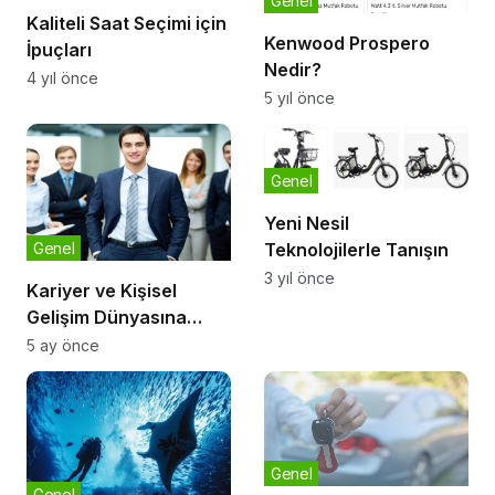
Genel
Kaliteli Saat Seçimi için
Kenwood Prospero
İpuçları
Nedir?
4 yıl önce
5 yıl önce
Genel
Yeni Nesil
Teknolojilerle Tanışın
Genel
3 yıl önce
Kariyer ve Kişisel
Gelişim Dünyasına
Açılan Bilgi Platformu
5 ay önce
Genel
Genel