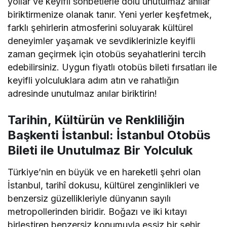
yollar ve keyifli sohbetlerle dolu unutulmaz anılar
biriktirmenize olanak tanır. Yeni yerler keşfetmek,
farklı şehirlerin atmosferini soluyarak kültürel
deneyimler yaşamak ve sevdiklerinizle keyifli
zaman geçirmek için otobüs seyahatlerini tercih
edebilirsiniz. Uygun fiyatlı otobüs bileti fırsatları ile
keyifli yolculuklara adım atın ve rahatlığın
adresinde unutulmaz anılar biriktirin!
Tarihin, Kültürün ve Renkliliğin
Başkenti İstanbul: İstanbul Otobüs
Bileti ile Unutulmaz Bir Yolculuk
Türkiye’nin en büyük ve en hareketli şehri olan
İstanbul, tarihî dokusu, kültürel zenginlikleri ve
benzersiz güzellikleriyle dünyanın sayılı
metropollerinden biridir. Boğazı ve iki kıtayı
birleştiren benzersiz konumuyla eşsiz bir şehir