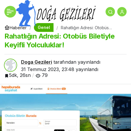
Rahatlığın Adresi: Otobüs
+
-
0
Biletiyle Keyifli
Genel
Haberler
Rahatlığın Adresi: Otobüs
Biletiyle Keyifli Yolculuklar!
Rahatlığın Adresi: Otobüs Biletiyle
Yolculuklar!
Keyifli Yolculuklar!
Doga Gezileri
tarafından yayınlandı
31 Temmuz 2023, 23:48
yayınlandı
5dk, 26sn
79