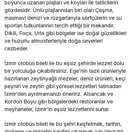
boyunca uzanan plajları ve koyları ile tatilcilerin
gözdesidir. Ünlü plajlarından biri olan Çeşme,
masmavi denizi ve rüzgarlarıyla sörfçülerin ve su
sporları tutkunlarının tercih ettiği bir mekandır.
Dikili, Foça, Urla gibi bölgeler ise doğal güzellikleri
ve huzurlu atmosferleriyle doğa severleri
cezbeder.
İzmir otobüs bileti ile bu eşsiz şehirde lezzet dolu
bir yolculuğa çıkabilirsiniz. Ege’nin taze ürünleriyle
hazırlanan zeytinyağlı mezeler, deniz ürünleri, keçi
peyniri ve zeytin gibi yöresel lezzetleri tatmadan
İzmir’den ayrılmamanızı öneririz. Alsancak ve
Kordon Boyu gibi bölgelerdeki restoranlar ve
meyhaneler, İzmir’in eşsiz lezzetlerini sunar.
İzmir otobüs bileti ile bu şehri keşfetmek, tarihin,
doğanın ve lezzetin keyfini çıkarmak için ideal bir