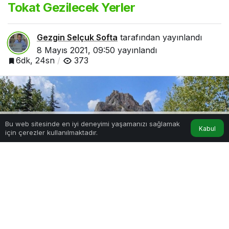
Tokat Gezilecek Yerler
Gezgin Selçuk Softa
tarafından yayınlandı
8 Mayıs 2021, 09:50
yayınlandı
6dk, 24sn
373
Bu web sitesinde en iyi deneyimi yaşamanızı sağlamak
Kabul
için çerezler kullanılmaktadır.
Hesabım
Anasayfa
Tokat Gezilecek Yerler