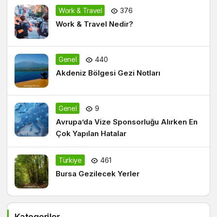
Work & Travel
376
Work & Travel Nedir?
Genel
440
Akdeniz Bölgesi Gezi Notları
Genel
9
Avrupa’da Vize Sponsorluğu Alırken En
Çok Yapılan Hatalar
Türkiye
461
Bursa Gezilecek Yerler
Kategoriler