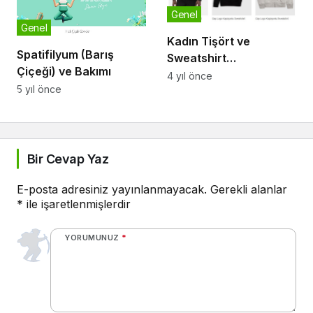
Genel
Genel
Kadın Tişört ve
Spatifilyum (Barış
Sweatshirt
Çiçeği) ve Bakımı
Modellerinde Öne
4 yıl önce
5 yıl önce
Çıkan Trendler
Bir Cevap Yaz
E-posta adresiniz yayınlanmayacak.
Gerekli alanlar
*
ile işaretlenmişlerdir
YORUMUNUZ
*