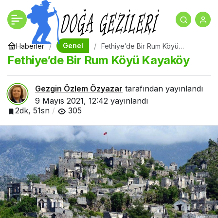
Tokat Gezilecek Yerler
+
-
0
Paylaş
Genel
Haberler
Fethiye’de Bir Rum Köyü
Kayaköy
Fethiye’de Bir Rum Köyü Kayaköy
Gezgin Özlem Özyazar
tarafından yayınlandı
9 Mayıs 2021, 12:42
yayınlandı
2dk, 51sn
305