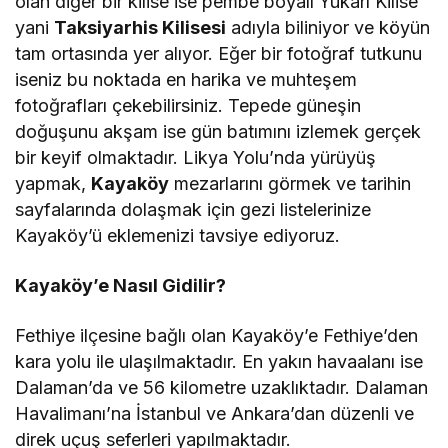
olan diğer bir kilise ise pembe boyalı Yukarı Kilise
yani
Taksiyarhis Kilisesi
adıyla biliniyor ve köyün
tam ortasında yer alıyor. Eğer bir fotoğraf tutkunu
iseniz bu noktada en harika ve muhteşem
fotoğrafları çekebilirsiniz. Tepede güneşin
doğuşunu akşam ise gün batımını izlemek gerçek
bir keyif olmaktadır. Likya Yolu’nda yürüyüş
yapmak,
Kayaköy
mezarlarını görmek ve tarihin
sayfalarında dolaşmak için gezi listelerinize
Kayaköy’ü eklemenizi tavsiye ediyoruz.
Kayaköy’e Nasıl Gidilir?
Fethiye ilçesine bağlı olan Kayaköy’e Fethiye’den
kara yolu ile ulaşılmaktadır. En yakın havaalanı ise
Dalaman’da ve 56 kilometre uzaklıktadır. Dalaman
Havalimanı’na İstanbul ve Ankara’dan düzenli ve
direk uçuş seferleri yapılmaktadır.