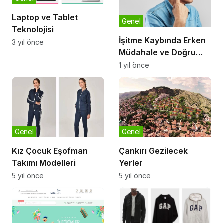
Laptop ve Tablet
Genel
Teknolojisi
İşitme Kaybında Erken
3 yıl önce
Müdahale ve Doğru
İşitme Merkezi Önemi
1 yıl önce
Genel
Genel
Kız Çocuk Eşofman
Çankırı Gezilecek
Takımı Modelleri
Yerler
5 yıl önce
5 yıl önce