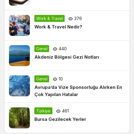
Work & Travel
376
Work & Travel Nedir?
Genel
440
Akdeniz Bölgesi Gezi Notları
Genel
10
Avrupa’da Vize Sponsorluğu Alırken En
Çok Yapılan Hatalar
Türkiye
461
Bursa Gezilecek Yerler