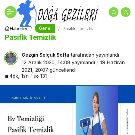
New York Gezilecek
+
-
0
Paylaş
Yerler
Genel
Haberler
Pasifik Temizlik
Pasifik Temizlik
Gezgin Selçuk Softa
tarafından yayınlandı
12 Aralık 2020, 14:08
yayınlandı
19 Haziran
2021, 20:07
güncellendi
4dk, 1sn
131