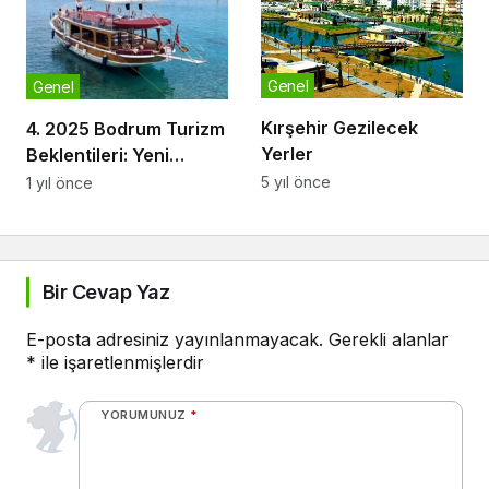
Genel
Genel
Kırşehir Gezilecek
4. 2025 Bodrum Turizm
Yerler
Beklentileri: Yeni
Trendler ve Öngörüler
5 yıl önce
1 yıl önce
Bir Cevap Yaz
E-posta adresiniz yayınlanmayacak.
Gerekli alanlar
*
ile işaretlenmişlerdir
YORUMUNUZ
*