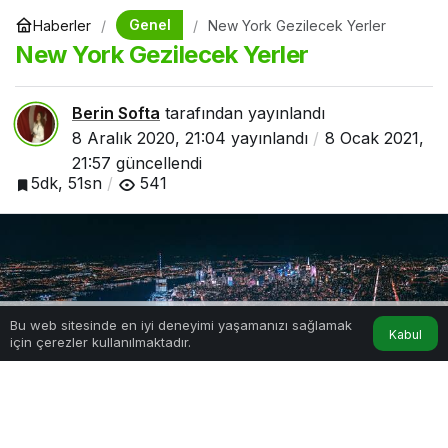
Genel
Haberler
New York Gezilecek Yerler
New York Gezilecek Yerler
Berin Softa
tarafından yayınlandı
8 Aralık 2020, 21:04
yayınlandı
8 Ocak 2021,
21:57
güncellendi
5dk, 51sn
541
Bu web sitesinde en iyi deneyimi yaşamanızı sağlamak
Kabul
için çerezler kullanılmaktadır.
Hesabım
Anasayfa