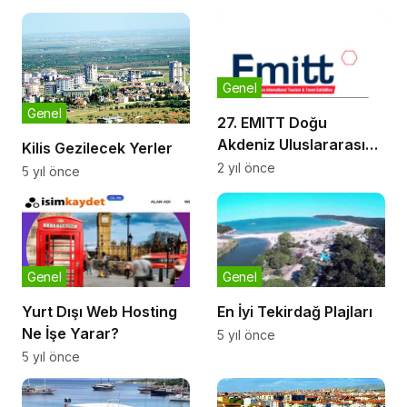
Genel
Genel
27. EMITT Doğu
Akdeniz Uluslararası
Kilis Gezilecek Yerler
Turizm ve Seyahat
2 yıl önce
5 yıl önce
Fuarı: Turizmin Kalbi
Burada Atıyor
Genel
Genel
Yurt Dışı Web Hosting
En İyi Tekirdağ Plajları
Ne İşe Yarar?
5 yıl önce
5 yıl önce