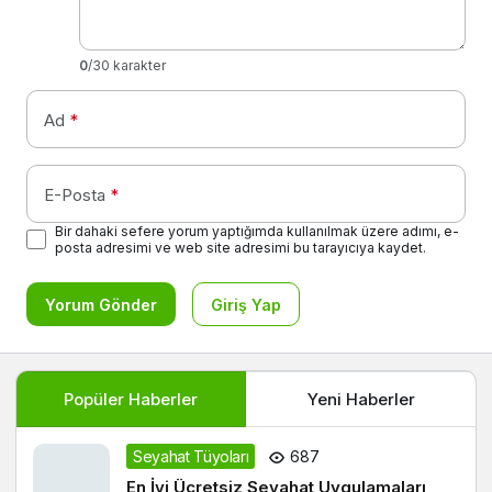
0
/30 karakter
Ad
*
E-Posta
*
Bir dahaki sefere yorum yaptığımda kullanılmak üzere adımı, e-
posta adresimi ve web site adresimi bu tarayıcıya kaydet.
Yorum Gönder
Giriş Yap
Popüler Haberler
Yeni Haberler
Seyahat Tüyoları
687
En İyi Ücretsiz Seyahat Uygulamaları