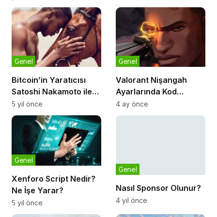
Genel
Genel
Bitcoin’in Yaratıcısı
Valorant Nişangah
Satoshi Nakamoto ile
Ayarlarında Kod
İlgili Yeni Teori: 2011’de
Kullanımı ve Avantajları
5 yıl önce
4 ay önce
Öldü
Genel
Genel
Xenforo Script Nedir?
Nasıl Sponsor Olunur?
Ne İşe Yarar?
4 yıl önce
5 yıl önce