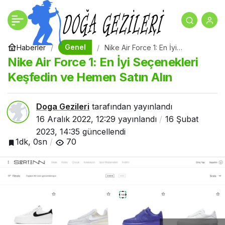
Nike Air Force 1: En İyi
+
-
0
Seçenekleri Keşfedin ve
Genel
Haberler
Nike Air Force 1: En İyi
Seçenekleri Keşfedin ve Hemen
Nike Air Force 1: En İyi Seçenekleri
Satın Alın
Hemen Satın Alın
Keşfedin ve Hemen Satın Alın
Doga Gezileri
tarafından yayınlandı
16 Aralık 2022, 12:29
yayınlandı
16 Şubat
2023, 14:35
güncellendi
1dk, 0sn
70