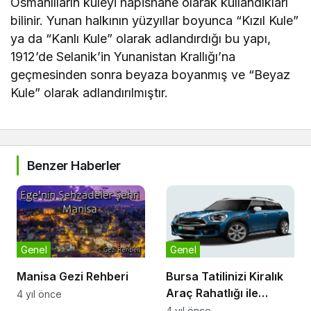
Osmanlıların kuleyi hapishane olarak kullandıkları
bilinir. Yunan halkının yüzyıllar boyunca “Kızıl Kule”
ya da “Kanlı Kule” olarak adlandırdığı bu yapı,
1912’de Selanik’in Yunanistan Krallığı’na
geçmesinden sonra beyaza boyanmış ve “Beyaz
Kule” olarak adlandırılmıştır.
Benzer Haberler
Genel
Genel
Manisa Gezi Rehberi
Bursa Tatilinizi Kiralık
Araç Rahatlığı ile
4 yıl önce
Geçirin!
4 yıl önce