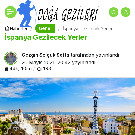
Yunanistan Gezilecek
+
-
0
Paylaş
Yerler
Genel
Haberler
İspanya Gezilecek Yerler
İspanya Gezilecek Yerler
Gezgin Selçuk Softa
tarafından yayınlandı
20 Mayıs 2021, 20:42
yayınlandı
4dk, 10sn
193