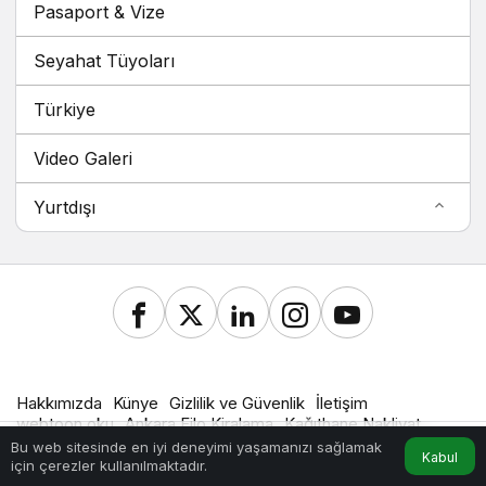
Pasaport & Vize
Seyahat Tüyoları
Türkiye
Video Galeri
Yurtdışı
Hakkımızda
Künye
Gizlilik ve Güvenlik
İletişim
webtoon oku
Ankara Filo Kiralama
Kağıthane Nakliyat
© Telif Hakkı 2026, Tüm Hakları Saklıdır.
Bu web sitesinde en iyi deneyimi yaşamanızı sağlamak
Kabul
için çerezler kullanılmaktadır.
Hesabım
Anasayfa