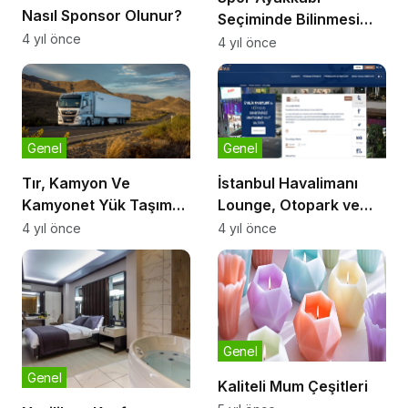
Nasıl Sponsor Olunur?
Seçiminde Bilinmesi
4 yıl önce
Gerekenler
4 yıl önce
Genel
Genel
Tır, Kamyon Ve
İstanbul Havalimanı
Kamyonet Yük Taşıma
Lounge, Otopark ve
Sınırları
Transfer Hizmeti Nasıl?
4 yıl önce
4 yıl önce
Genel
Genel
Kaliteli Mum Çeşitleri