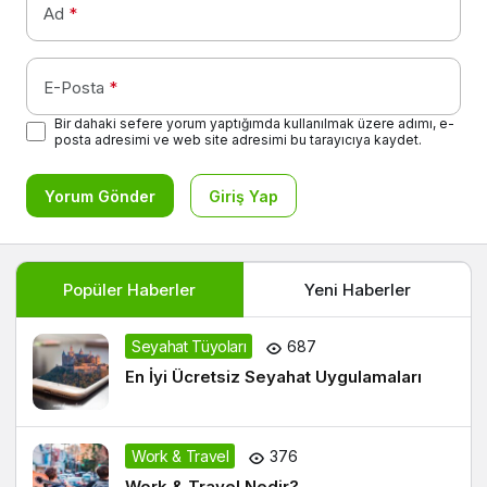
Ad
*
E-Posta
*
Bir dahaki sefere yorum yaptığımda kullanılmak üzere adımı, e-
posta adresimi ve web site adresimi bu tarayıcıya kaydet.
Yorum Gönder
Giriş Yap
Popüler Haberler
Yeni Haberler
Seyahat Tüyoları
687
En İyi Ücretsiz Seyahat Uygulamaları
Work & Travel
376
Work & Travel Nedir?