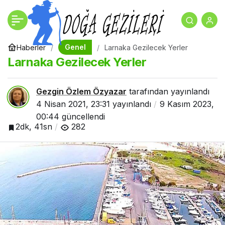
Seattle Gezilecek Yerler
+
-
0
Paylaş
– ABD
Genel
Haberler
Larnaka Gezilecek Yerler
Larnaka Gezilecek Yerler
Gezgin Özlem Özyazar
tarafından yayınlandı
4 Nisan 2021, 23:31
yayınlandı
9 Kasım 2023,
00:44
güncellendi
2dk, 41sn
282