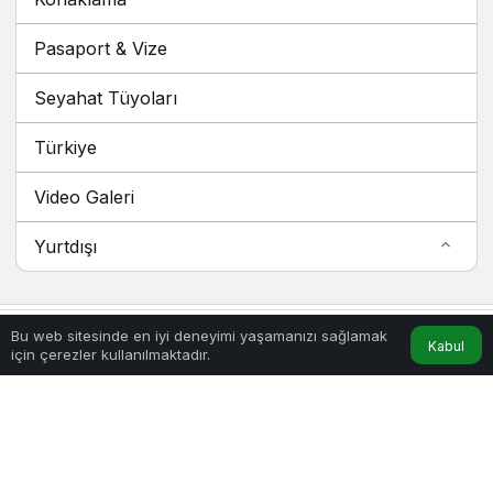
Pasaport & Vize
Seyahat Tüyoları
Türkiye
Video Galeri
Yurtdışı
Bu web sitesinde en iyi deneyimi yaşamanızı sağlamak
Kabul
için çerezler kullanılmaktadır.
Hesabım
Anasayfa
Hakkımızda
Künye
Gizlilik ve Güvenlik
İletişim
webtoon oku
Ankara Filo Kiralama
Kağıthane Nakliyat
© Telif Hakkı 2026, Tüm Hakları Saklıdır.