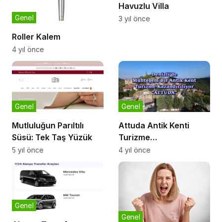
Havuzlu Villa
Genel
3 yıl önce
Roller Kalem
4 yıl önce
Genel
Genel
Mutluluğun Parıltılı
Attuda Antik Kenti
Süsü: Tek Taş Yüzük
Turizme
Kazandırılacak
5 yıl önce
4 yıl önce
Genel
Genel