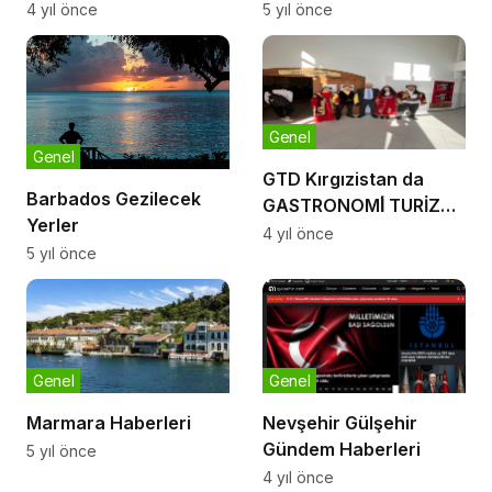
Bunlara Dikkat
4 yıl önce
5 yıl önce
Genel
Genel
GTD Kırgızistan da
Barbados Gezilecek
GASTRONOMİ̇ TURİZMİ
Yerler
önemini aktardı
4 yıl önce
5 yıl önce
Genel
Genel
Marmara Haberleri
Nevşehir Gülşehir
Gündem Haberleri
5 yıl önce
4 yıl önce