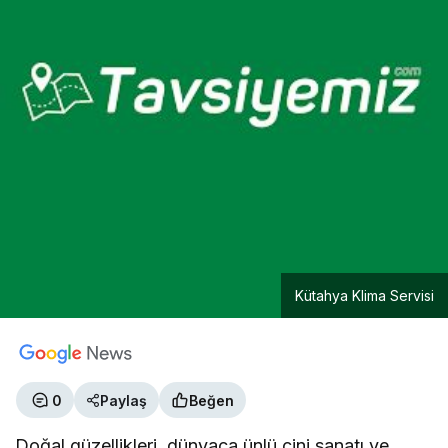
Kütahya Klima Servisi
0
Paylaş
Beğen
Doğal güzellikleri, dünyaca ünlü çini sanatı ve