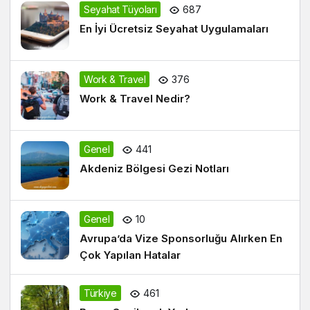
En İyi Ücretsiz Seyahat Uygulamaları
Work & Travel
376
Work & Travel Nedir?
Genel
441
Akdeniz Bölgesi Gezi Notları
Genel
10
Avrupa’da Vize Sponsorluğu Alırken En
Çok Yapılan Hatalar
Türkiye
461
Bursa Gezilecek Yerler