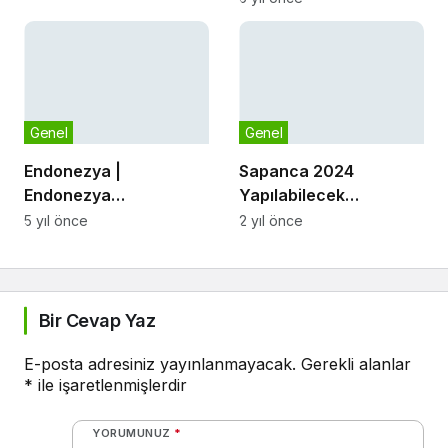
Genel
Genel
Endonezya |
Sapanca 2024
Endonezya
Yapılabilecek
Cumhuriyeti
Aktiviteler Ve Sporlar
5 yıl önce
2 yıl önce
Club Aquatix
Bir Cevap Yaz
E-posta adresiniz yayınlanmayacak.
Gerekli alanlar
*
ile işaretlenmişlerdir
YORUMUNUZ
*