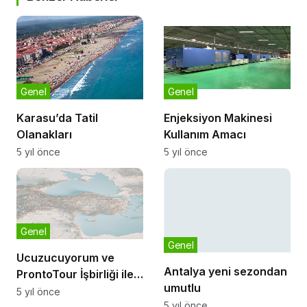
Genel
Genel
Karasu’da Tatil
Enjeksiyon Makinesi
Olanakları
Kullanım Amacı
5 yıl önce
5 yıl önce
Genel
Genel
Ucuzucuyorum ve
Antalya yeni sezondan
ProntoTour İşbirliği ile
umutlu
Tatile
5 yıl önce
5 yıl önce