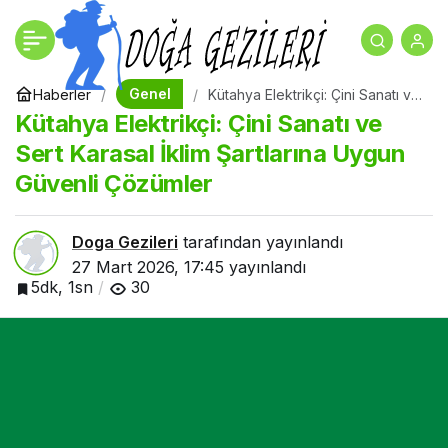
Kütahya Elektrikçi: Çini
+
-
0
Sanatı ve Sert Karasal
Genel
Haberler
Kütahya Elektrikçi: Çini Sanatı ve
Sert Karasal İklim Şartlarına
Kütahya Elektrikçi: Çini Sanatı ve
Uygun Güvenli Çözümler
İklim Şartlarına Uygun
Sert Karasal İklim Şartlarına Uygun
Güvenli Çözümler
Güvenli Çözümler
Doga Gezileri
tarafından yayınlandı
27 Mart 2026, 17:45
yayınlandı
5dk, 1sn
30