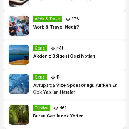
Work & Travel
376
Work & Travel Nedir?
Genel
441
Akdeniz Bölgesi Gezi Notları
Genel
11
Avrupa’da Vize Sponsorluğu Alırken En
Çok Yapılan Hatalar
Türkiye
461
Bursa Gezilecek Yerler