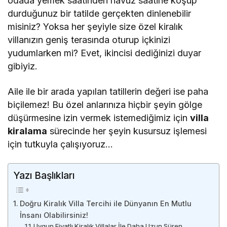
odada yemek saatinden havuz saatine koşup
durduğunuz bir tatilde gerçekten dinlenebilir
misiniz? Yoksa her şeyiyle size özel kiralık
villanızın geniş terasında oturup içkinizi
yudumlarken mi? Evet, ikincisi dediğinizi duyar
gibiyiz.
Aile ile bir arada yapılan tatillerin değeri ise paha
biçilemez! Bu özel anlarınıza hiçbir şeyin gölge
düşürmesine izin vermek istemediğimiz için
villa
kiralama
sürecinde her şeyin kusursuz işlemesi
için tutkuyla çalışıyoruz…
Yazı Başlıkları
Doğru Kiralık Villa Tercihi ile Dünyanın En Mutlu
İnsanı Olabilirsiniz!
Uygun Fiyatlı Kiralık Villalar İle Daha Uzun Süren