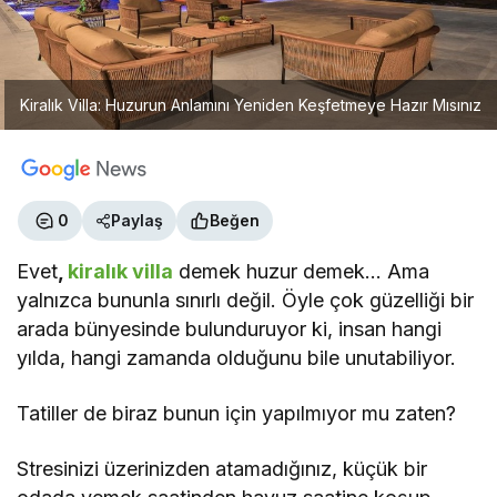
Kiralık Villa: Huzurun Anlamını Yeniden Keşfetmeye Hazır Mısınız
0
Paylaş
Beğen
Evet
,
kiralık villa
demek huzur demek… Ama
yalnızca bununla sınırlı değil. Öyle çok güzelliği bir
arada bünyesinde bulunduruyor ki, insan hangi
yılda, hangi zamanda olduğunu bile unutabiliyor.
Tatiller de biraz bunun için yapılmıyor mu zaten?
Stresinizi üzerinizden atamadığınız, küçük bir