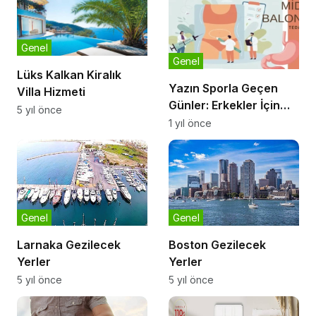
Genel
Genel
Lüks Kalkan Kiralık
Yazın Sporla Geçen
Villa Hizmeti
Günler: Erkekler İçin
5 yıl önce
Rahat ve Şık Spor
1 yıl önce
Kıyafeti Rehberi
Genel
Genel
Larnaka Gezilecek
Boston Gezilecek
Yerler
Yerler
5 yıl önce
5 yıl önce