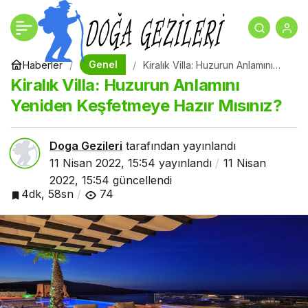
Kiralık Villa: Huzurun
+
-
0
Anlamını Yeniden
Genel
Haberler
Kiralık Villa: Huzurun Anlamını
Yeniden Keşfetmeye Hazır
Kiralık Villa: Huzurun Anlamını
Mısınız?
Keşfetmeye Hazır Mısınız?
Yeniden Keşfetmeye Hazır Mısınız?
Doga Gezileri
tarafından yayınlandı
11 Nisan 2022, 15:54
yayınlandı
11 Nisan
2022, 15:54
güncellendi
4dk, 58sn
74