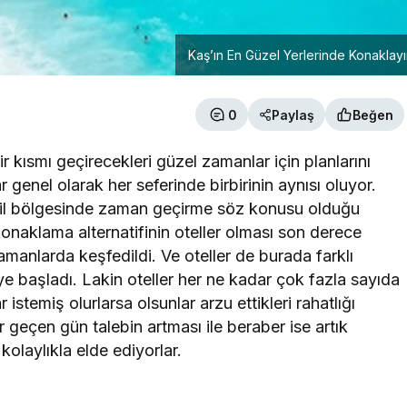
Kaş’ın En Güzel Yerlerinde Konaklay
0
Paylaş
Beğen
 kısmı geçirecekleri güzel zamanlar için planlarını
 genel olarak her seferinde birbirinin aynısı oluyor.
tatil bölgesinde zaman geçirme söz konusu olduğu
 konaklama alternatifinin oteller olması son derece
manlarda keşfedildi. Ve oteller de burada farklı
 başladı. Lakin oteller her ne kadar çok fazla sayıda
stemiş olurlarsa olsunlar arzu ettikleri rahatlığı
 her geçen gün talebin artması ile beraber ise artık
 kolaylıkla elde ediyorlar.