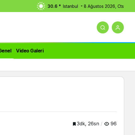
30.6 °
Istanbul
8 Ağustos 2026, Cts
Genel
Video Galeri
3dk, 26sn
96