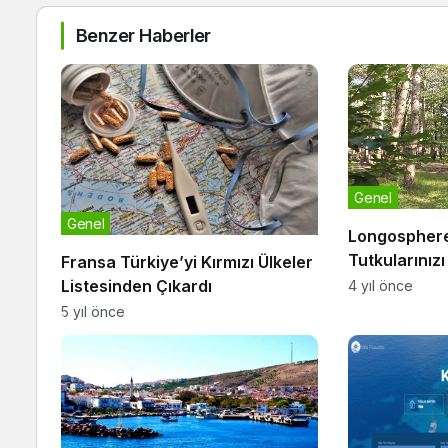
Benzer Haberler
Genel
Genel
Longosphere
Tutkularınız
Fransa Türkiye’yi Kırmızı Ülkeler
Buluşturun
Listesinden Çıkardı
4 yıl önce
5 yıl önce