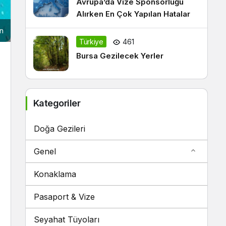
Avrupa’da Vize Sponsorluğu
Alırken En Çok Yapılan Hatalar
ın
Türkiye
461
Bursa Gezilecek Yerler
Kategoriler
Doğa Gezileri
Genel
Konaklama
Pasaport & Vize
Seyahat Tüyoları