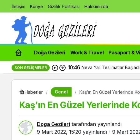
İletişim
Künye
Gizlilik Politikası
Hakkımızda
Doğa Gezileri
Work & Travel
Pasaport & V
10:46
Neva Yalı Teslimatlar Başlad
SON GELIŞMELER
Genel
Haberler
Kaş’ın En Güzel Yerlerinde K
Kaş’ın En Güzel Yerlerinde K
Doga Gezileri
tarafından yayınlandı
9 Mart 2022, 15:20
yayınlandı
9 Mart 2022