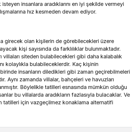
ek isteyen insanlara aradıklarını en iyi şekilde vermeyi
alışmalarına hız kesmeden devam ediyor.
na girecek olan kişilerin de görebilecekleri üzere
layacak kişi sayısında da farklılıklar bulunmaktadır.
 villaları siteden bulabilecekleri gibi daha kalabalık
ı kolaylıkla bulabileceklerdir. Kaç kişinin
irinde insanların diledikleri gibi zaman geçirebilmeleri
ır. Aynı zamanda villalar, bahçeleri ve havuzları
lanmıştır. Böylelikle tatilleri esnasında mümkün olduğu
nlar bu villalarda aradıkların fazlasıyla bulacaklar. Ve
n tatilleri için vazgeçilmez konaklama alternatifi