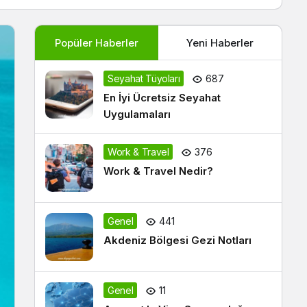
Popüler Haberler
Yeni Haberler
Seyahat Tüyoları
687
En İyi Ücretsiz Seyahat
Uygulamaları
Work & Travel
376
Work & Travel Nedir?
Genel
441
Akdeniz Bölgesi Gezi Notları
Genel
11