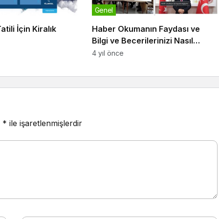
Genel
tili İçin Kiralık
Haber Okumanın Faydası ve
Bilgi ve Becerilerinizi Nasıl
Artırdığı
4 yıl önce
r
*
ile işaretlenmişlerdir