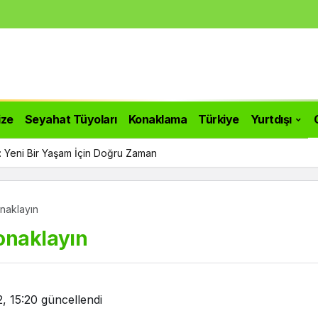
ize
Seyahat Tüyoları
Konaklama
Türkiye
Yurtdışı
ı: Yeni Bir Yaşam İçin Doğru Zaman
onaklayın
onaklayın
, 15:20
güncellendi