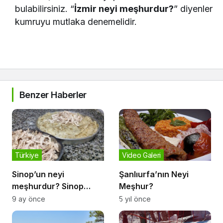
bulabilirsiniz. “
İzmir neyi meşhurdur?
” diyenler
kumruyu mutlaka denemelidir.
Benzer Haberler
Türkiye
Video Galeri
Sinop’un neyi
Şanlıurfa’nın Neyi
meşhurdur? Sinop
Meşhur?
seyahatiniz için
9 ay önce
5 yıl önce
muhteşem rehber