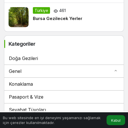
Türkiye
461
Bursa Gezilecek Yerler
Kategoriler
Doğa Gezileri
Genel
Konaklama
Pasaport & Vize
Seyahat Tüyoları
Bu web sitesinde en iyi deneyimi yaşamanızı sağlamak
Kabul
Türkiye
için çerezler kullanılmaktadır.
Hesabım
Anasayfa