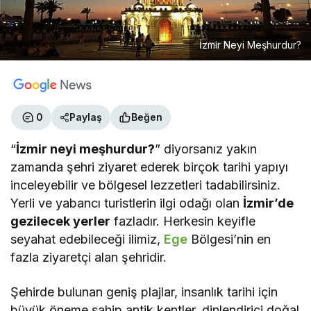
İzmir Neyi Meşhurdur?
0
Paylaş
Beğen
“
İzmir neyi meşhurdur?
” diyorsanız yakın
zamanda şehri ziyaret ederek birçok tarihi yapıyı
inceleyebilir ve bölgesel lezzetleri tadabilirsiniz.
Yerli ve yabancı turistlerin ilgi odağı olan
İzmir’de
gezilecek yerler
fazladır. Herkesin keyifle
seyahat edebileceği ilimiz,
Ege
Bölgesi’nin en
fazla ziyaretçi alan şehridir.
Şehirde bulunan geniş plajlar, insanlık tarihi için
büyük öneme sahip antik kentler, dinlendirici doğal