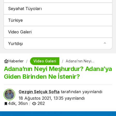
Seyahat Tüyoları
Türkiye
Video Galeri
Yurtdışı
Video Galeri
Haberler
Adana’nın Neyi
Meşhurdur? Adana’ya
Adana’nın Neyi Meşhurdur? Adana’ya
Giden Birinden Ne
İstenir?
Giden Birinden Ne İstenir?
Gezgin Selçuk Softa
tarafından yayınlandı
18 Ağustos 2021, 13:35
yayınlandı
4dk, 36sn
262