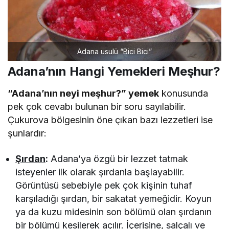
Adana usulü “Bici Bici”
Adana’nın Hangi Yemekleri Meşhur?
“Adana’nın neyi meşhur?” yemek
konusunda
pek çok cevabı bulunan bir soru sayılabilir.
Çukurova bölgesinin öne çıkan bazı lezzetleri ise
şunlardır:
Şırdan
:
Adana’ya özgü bir lezzet tatmak
isteyenler ilk olarak şırdanla başlayabilir.
Görüntüsü sebebiyle pek çok kişinin tuhaf
karşıladığı şırdan, bir sakatat yemeğidir. Koyun
ya da kuzu midesinin son bölümü olan şırdanın
bir bölümü kesilerek açılır. İçerisine, salçalı ve