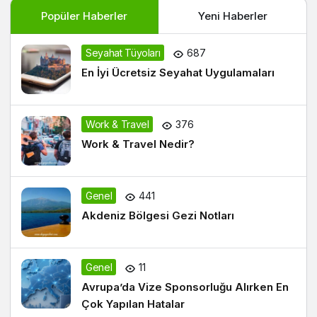
Popüler Haberler
Yeni Haberler
Seyahat Tüyoları
687
En İyi Ücretsiz Seyahat Uygulamaları
Work & Travel
376
Work & Travel Nedir?
Genel
441
Akdeniz Bölgesi Gezi Notları
Genel
11
Avrupa’da Vize Sponsorluğu Alırken En
Çok Yapılan Hatalar