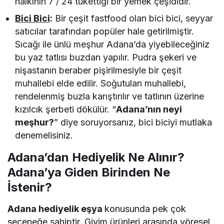
halkının 7 / 24 tükettiği bir yemek çeşididir.
Bici Bici
:
Bir çeşit fastfood olan bici bici, seyyar
satıcılar tarafından popüler hale getirilmiştir.
Sıcağı ile ünlü meşhur Adana’da yiyebileceğiniz
bu yaz tatlısı buzdan yapılır. Pudra şekeri ve
nişastanın beraber pişirilmesiyle bir çeşit
muhallebi elde edilir. Soğutulan muhallebi,
rendelenmiş buzla karıştırılır ve tatlının üzerine
kızılcık şerbeti dökülür. “
Adana’nın neyi
meşhur?
” diye soruyorsanız, bici biciyi mutlaka
denemelisiniz.
Adana’dan Hediyelik Ne Alınır?
Adana’ya Giden Birinden Ne
İstenir?
Adana hediyelik eşya
konusunda pek çok
seçeneğe sahiptir. Giyim ürünleri arasında yöresel