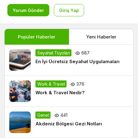
Yorum Gönder
Giriş Yap
Popüler Haberler
Yeni Haberler
Seyahat Tüyoları
687
En İyi Ücretsiz Seyahat Uygulamaları
Work & Travel
376
Work & Travel Nedir?
Genel
441
Akdeniz Bölgesi Gezi Notları