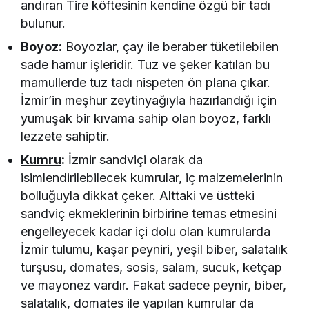
andıran Tire köftesinin kendine özgü bir tadı
bulunur.
Boyoz
:
Boyozlar, çay ile beraber tüketilebilen
sade hamur işleridir. Tuz ve şeker katılan bu
mamullerde tuz tadı nispeten ön plana çıkar.
İzmir’in meşhur zeytinyağıyla hazırlandığı için
yumuşak bir kıvama sahip olan boyoz, farklı
lezzete sahiptir.
Kumru
:
İzmir sandviçi olarak da
isimlendirilebilecek kumrular, iç malzemelerinin
bolluğuyla dikkat çeker. Alttaki ve üstteki
sandviç ekmeklerinin birbirine temas etmesini
engelleyecek kadar içi dolu olan kumrularda
İzmir tulumu, kaşar peyniri, yeşil biber, salatalık
turşusu, domates, sosis, salam, sucuk, ketçap
ve mayonez vardır. Fakat sadece peynir, biber,
salatalık, domates ile yapılan kumrular da