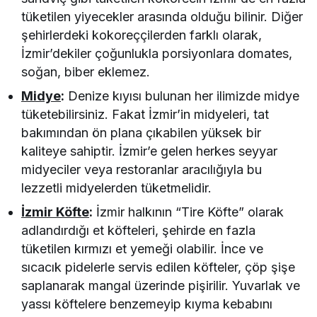
tüketilen yiyecekler arasında olduğu bilinir. Diğer
şehirlerdeki kokoreççilerden farklı olarak,
İzmir’dekiler çoğunlukla porsiyonlara domates,
soğan, biber eklemez.
Midye
:
Denize kıyısı bulunan her ilimizde midye
tüketebilirsiniz. Fakat İzmir’in midyeleri, tat
bakımından ön plana çıkabilen yüksek bir
kaliteye sahiptir. İzmir’e gelen herkes seyyar
midyeciler veya restoranlar aracılığıyla bu
lezzetli midyelerden tüketmelidir.
İzmir Köfte
:
İzmir halkının “Tire Köfte” olarak
adlandırdığı et köfteleri, şehirde en fazla
tüketilen kırmızı et yemeği olabilir. İnce ve
sıcacık pidelerle servis edilen köfteler, çöp şişe
saplanarak mangal üzerinde pişirilir. Yuvarlak ve
yassı köftelere benzemeyip kıyma kebabını