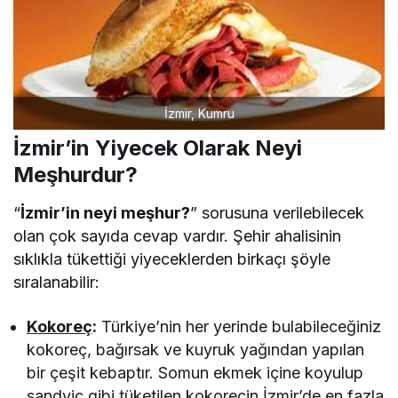
İzmir, Kumru
İzmir’in Yiyecek Olarak Neyi
Meşhurdur?
“
İzmir’in neyi meşhur?
” sorusuna verilebilecek
olan çok sayıda cevap vardır. Şehir ahalisinin
sıklıkla tükettiği yiyeceklerden birkaçı şöyle
sıralanabilir:
Kokoreç
:
Türkiye’nin her yerinde bulabileceğiniz
kokoreç, bağırsak ve kuyruk yağından yapılan
bir çeşit kebaptır. Somun ekmek içine koyulup
sandviç gibi tüketilen kokorecin İzmir’de en fazla