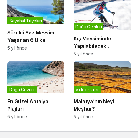
Seyahat Tüyoları
Doğa Gezileri
Sürekli Yaz Mevsimi
Kış Mevsiminde
Yaşanan 6 Ülke
Yapılabilecek
5 yıl önce
Adrenalin Dolu
5 yıl önce
Aktiviteler
Doğa Gezileri
Video Galeri
En Güzel Antalya
Malatya’nın Neyi
Plajları
Meşhur?
5 yıl önce
5 yıl önce