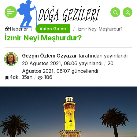
Adana’nın Neyi
+
-
0
Paylaş
Meşhurdur? Adana’ya
Video Galeri
Haberler
İzmir Neyi Meşhurdur?
İzmir Neyi Meşhurdur?
Giden Birinden Ne
Gezgin Özlem Özyazar
tarafından yayınlandı
İstenir?
20 Ağustos 2021, 08:06
yayınlandı
20
Ağustos 2021, 08:07
güncellendi
4dk, 35sn
186