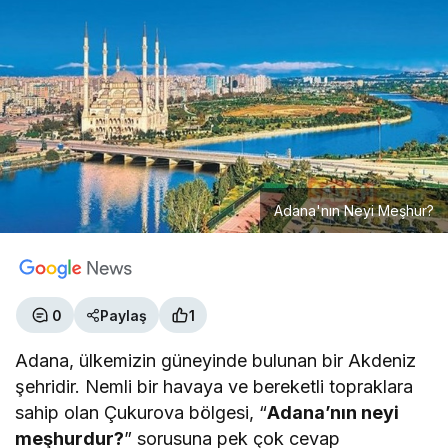
Adana'nın Neyi Meşhur?
0
Paylaş
1
Adana, ülkemizin güneyinde bulunan bir Akdeniz
şehridir. Nemli bir havaya ve bereketli topraklara
sahip olan Çukurova bölgesi, “
Adana’nın neyi
meşhurdur?
” sorusuna pek çok cevap