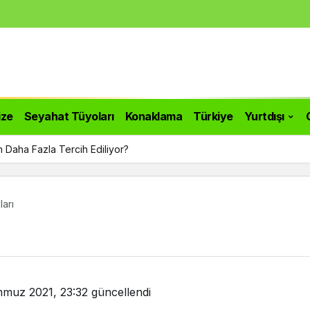
ize
Seyahat Tüyoları
Konaklama
Türkiye
Yurtdışı
n Daha Fazla Tercih Ediliyor?
arı
muz 2021, 23:32
güncellendi