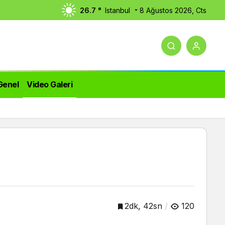
26.7 °
Istanbul
8 Ağustos 2026, Cts
Genel
Video Galeri
2dk, 42sn
120