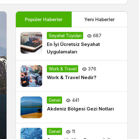
Popüler Haberler
Yeni Haberler
Seyahat Tüyoları
687
En İyi Ücretsiz Seyahat
Uygulamaları
Work & Travel
376
Work & Travel Nedir?
Genel
441
Akdeniz Bölgesi Gezi Notları
Genel
11