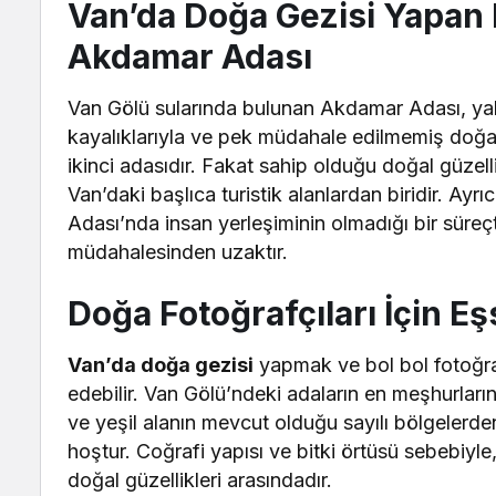
Van’da Doğa Gezisi Yapan H
Akdamar Adası
Van Gölü sularında bulunan Akdamar Adası, yak
kayalıklarıyla ve pek müdahale edilmemiş doğal
ikinci adasıdır. Fakat sahip olduğu doğal güzellik
Van’daki başlıca turistik alanlardan biridir. Ay
Adası’nda insan yerleşiminin olmadığı bir süreçt
müdahalesinden uzaktır.
Doğa Fotoğrafçıları İçin E
Van’da doğa gezisi
yapmak ve bol bol fotoğra
edebilir. Van Gölü’ndeki adaların en meşhurlar
ve yeşil alanın mevcut olduğu sayılı bölgelerd
hoştur. Coğrafi yapısı ve bitki örtüsü sebebiy
doğal güzellikleri arasındadır.