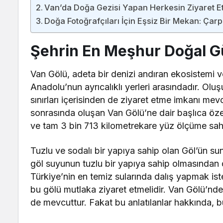
Van’da Doğa Gezisi Yapan Herkesin Ziyaret E
Doğa Fotoğrafçıları İçin Eşsiz Bir Mekan: Çar
Şehrin En Meşhur Doğal Gü
Van Gölü, adeta bir denizi andıran ekosistemi 
Anadolu’nun ayrıcalıklı yerleri arasındadır. Olu
sınırları içerisinden de ziyaret etme imkanı mevc
sonrasında oluşan Van Gölü’ne dair başlıca öze
ve tam 3 bin 713 kilometrekare yüz ölçüme sahi
Tuzlu ve sodalı bir yapıya sahip olan Göl’ün su
göl suyunun tuzlu bir yapıya sahip olmasından do
Türkiye’nin en temiz sularında dalış yapmak iste
bu gölü mutlaka ziyaret etmelidir. Van Gölü’nde
de mevcuttur. Fakat bu anlatılanlar hakkında, b