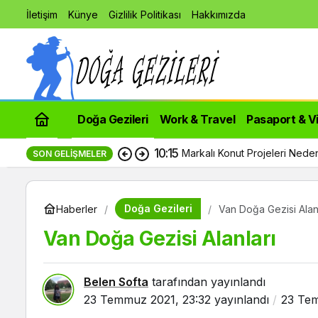
İletişim
Künye
Gizlilik Politikası
Hakkımızda
Doğa Gezileri
Work & Travel
Pasaport & V
10:15
Markalı Konut Projeleri Nede
SON GELIŞMELER
Doğa Gezileri
Haberler
Van Doğa Gezisi Alanl
Van Doğa Gezisi Alanları
Belen Softa
tarafından yayınlandı
23 Temmuz 2021, 23:32
yayınlandı
23 Tem