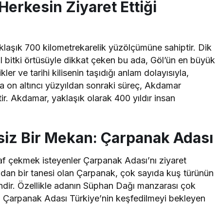
erkesin Ziyaret Ettiği
laşık 700 kilometrekarelik yüzölçümüne sahiptir. Dik
 bitki örtüsüyle dikkat çeken bu ada, Göl’ün en büyük
ler ve tarihi kilisenin taşıdığı anlam dolayısıyla,
rıca on altıncı yüzyıldan sonraki süreç, Akdamar
ir. Akdamar, yaklaşık olarak 400 yıldır insan
şsiz Bir Mekan: Çarpanak Adası
f çekmek isteyenler Çarpanak Adası’nı ziyaret
ından bir tanesi olan Çarpanak, çok sayıda kuş türünün
endir. Özellikle adanın Süphan Dağı manzarası çok
le, Çarpanak Adası Türkiye’nin keşfedilmeyi bekleyen