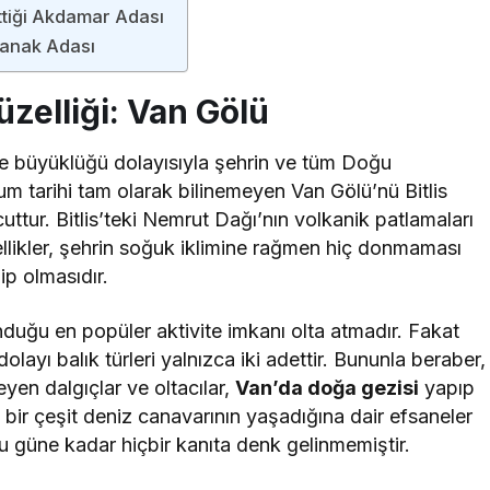
ttiği Akdamar Adası
panak Adası
zelliği: Van Gölü
ve büyüklüğü dolayısıyla şehrin ve tüm Doğu
şum tarihi tam olarak bilinemeyen Van Gölü’nü Bitlis
uttur. Bitlis’teki Nemrut Dağı’nın volkanik patlamaları
llikler, şehrin soğuk iklimine rağmen hiç donmaması
p olmasıdır.
nduğu en popüler aktivite imkanı olta atmadır. Fakat
layı balık türleri yalnızca iki adettir. Bununla beraber,
yen dalgıçlar ve oltacılar,
Van’da doğa gezisi
yapıp
 bir çeşit deniz canavarının yaşadığına dair efsaneler
u güne kadar hiçbir kanıta denk gelinmemiştir.