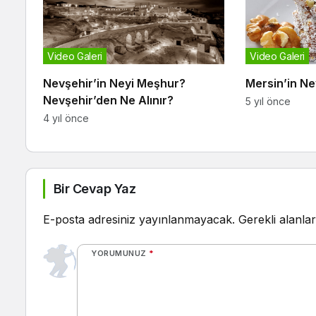
Video Galeri
Video Galeri
Nevşehir’in Neyi Meşhur?
Mersin’in N
Nevşehir’den Ne Alınır?
5 yıl önce
4 yıl önce
Bir Cevap Yaz
E-posta adresiniz yayınlanmayacak.
Gerekli alanla
YORUMUNUZ
*