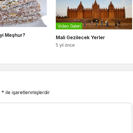
Video Galeri
eyi Meşhur?
Mali Gezilecek Yerler
5 yıl önce
r
*
ile işaretlenmişlerdir