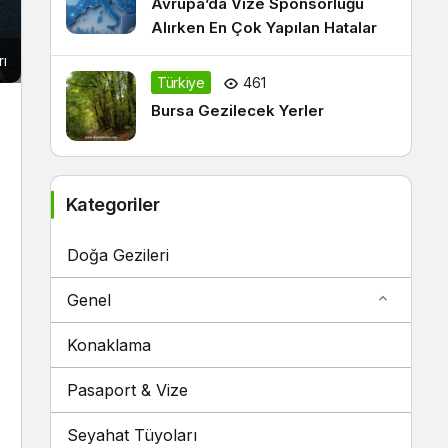
Avrupa’da Vize Sponsorluğu
Alırken En Çok Yapılan Hatalar
rı
Türkiye
461
Bursa Gezilecek Yerler
Kategoriler
Doğa Gezileri
Genel
Konaklama
Pasaport & Vize
Seyahat Tüyoları