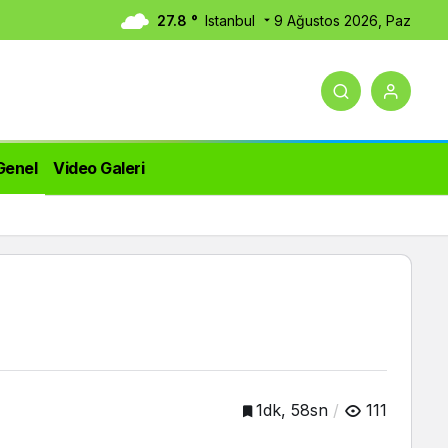
27.8 °
Istanbul
9 Ağustos 2026, Paz
Genel
Video Galeri
1dk, 58sn
111