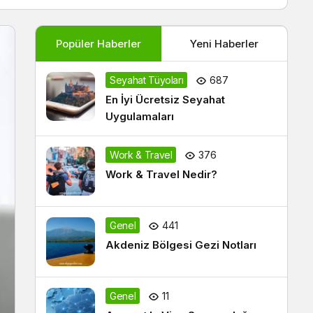
Popüler Haberler
Yeni Haberler
Seyahat Tüyoları
687
En İyi Ücretsiz Seyahat
Uygulamaları
Work & Travel
376
Work & Travel Nedir?
Genel
441
Akdeniz Bölgesi Gezi Notları
Genel
11