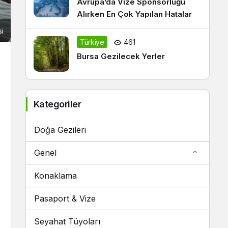
Avrupa’da Vize Sponsorluğu
Alırken En Çok Yapılan Hatalar
si
Türkiye
461
Bursa Gezilecek Yerler
Kategoriler
Doğa Gezileri
Genel
Konaklama
Pasaport & Vize
Seyahat Tüyoları