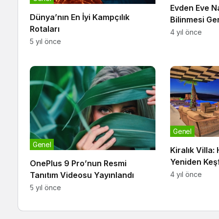
Evden Eve N
Dünya’nın En İyi Kampçılık
Bilinmesi Ge
Rotaları
4 yıl önce
5 yıl önce
Genel
Genel
Kiralık Villa
Yeniden Keş
OnePlus 9 Pro’nun Resmi
Mısınız?
Tanıtım Videosu Yayınlandı
4 yıl önce
5 yıl önce