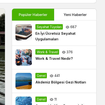
Popüler Haberler
Yeni Haberler
Seyahat Tüyoları
687
En İyi Ücretsiz Seyahat
Uygulamaları
Work & Travel
376
Work & Travel Nedir?
Genel
441
Akdeniz Bölgesi Gezi Notları
Genel
11