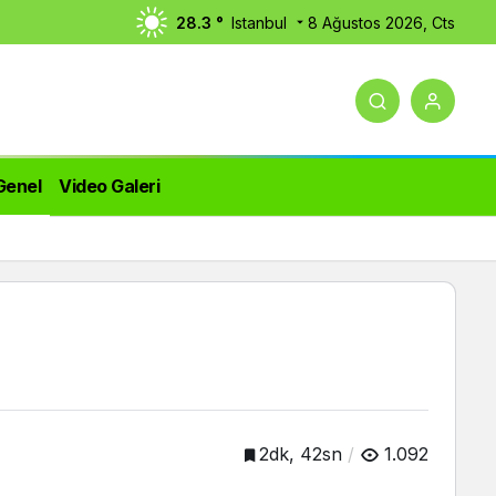
28.3 °
Istanbul
8 Ağustos 2026, Cts
Genel
Video Galeri
2dk, 42sn
1.092