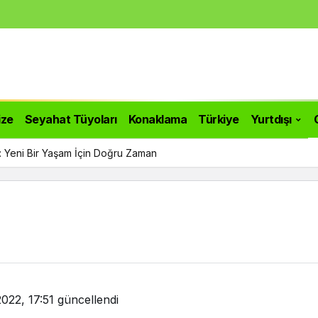
ize
Seyahat Tüyoları
Konaklama
Türkiye
Yurtdışı
ı: Yeni Bir Yaşam İçin Doğru Zaman
022, 17:51
güncellendi