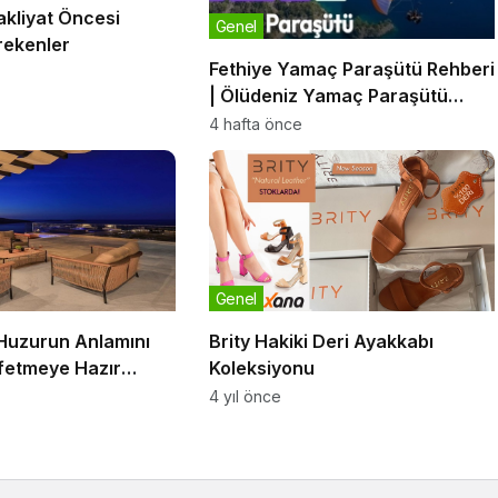
akliyat Öncesi
Genel
rekenler
Fethiye Yamaç Paraşütü Rehberi
| Ölüdeniz Yamaç Paraşütü
Deneyimi, Fiyatları ve Bilmeniz
4 hafta önce
Gerekenler
Genel
: Huzurun Anlamını
Brity Hakiki Deri Ayakkabı
fetmeye Hazır
Koleksiyonu
4 yıl önce