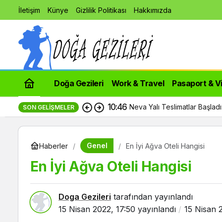
İletişim
Künye
Gizlilik Politikası
Hakkımızda
Doğa Gezileri
Work & Travel
Pasaport & V
10:46
Neva Yalı Teslimatlar Başlad
SON GELIŞMELER
Genel
Haberler
En İyi Ağva Oteli Hangisi
En İyi Ağva Oteli Hangisi
Doga Gezileri
tarafından yayınlandı
15 Nisan 2022, 17:50
yayınlandı
15 Nisan 2