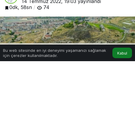
14 Temmuz 2022, 19:03
yayınlandı
0dk, 58sn
74
Bu web sitesinde en iyi deneyimi yaşamanızı sağlamak
Kabul
için çerezler kullanılmaktadır.
Hesabım
Anasayfa
Nevşehir Kayaşehir'e ziyaretçi akını
0
Paylaş
Beğen
Nevşehir Belediyesi tarafından turizme