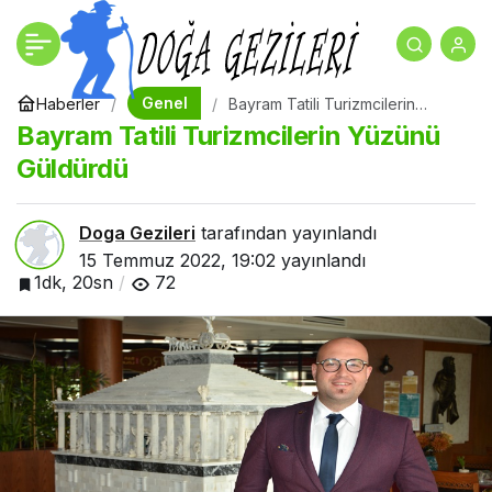
Nevşehir Kayaşehir’e
+
-
0
Paylaş
ziyaretçi akını
Genel
Haberler
Bayram Tatili Turizmcilerin
Yüzünü Güldürdü
Bayram Tatili Turizmcilerin Yüzünü
Güldürdü
Doga Gezileri
tarafından yayınlandı
15 Temmuz 2022, 19:02
yayınlandı
1dk, 20sn
72