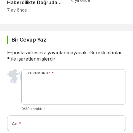
4 yıl önce
Habercilikte Doğrudan
Yana Taraf
7 ay önce
Bir Cevap Yaz
E-posta adresiniz yayınlanmayacak.
Gerekli alanlar
*
ile işaretlenmişlerdir
YORUMUNUZ
*
0
/30 karakter
Ad
*