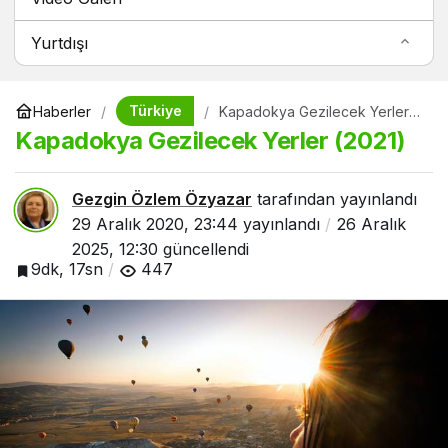
Video Galeri
Yurtdışı
Türkiye
Haberler
Kapadokya Gezilecek Yerler
(2021)
Kapadokya Gezilecek Yerler (2021)
Gezgin Özlem Özyazar
tarafından yayınlandı
29 Aralık 2020, 23:44
yayınlandı
26 Aralık
2025, 12:30
güncellendi
9dk, 17sn
447