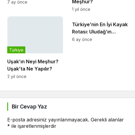
Meşhur?
7 ay önce
1 yıl önce
Türkiye
Türkiye’nin En İyi Kayak
Rotası: Uludağ’ın
Zirvesinden Efsane Bir
6 ay önce
Kış Deneyimi
Türkiye
Uşak’ın Neyi Meşhur?
Uşak’ta Ne Yapılır?
2 yıl önce
Bir Cevap Yaz
E-posta adresiniz yayınlanmayacak.
Gerekli alanlar
*
ile işaretlenmişlerdir