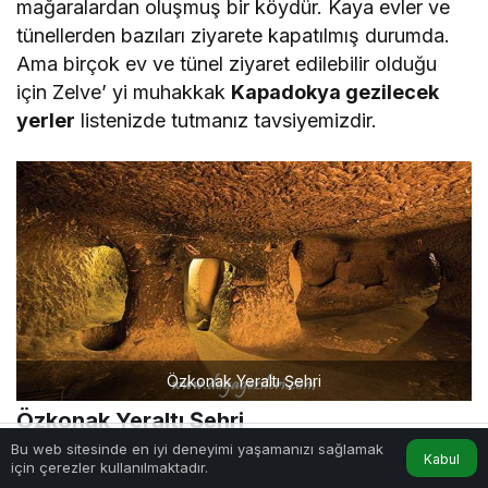
mağaralardan oluşmuş bir köydür. Kaya evler ve
tünellerden bazıları ziyarete kapatılmış durumda.
Ama birçok ev ve tünel ziyaret edilebilir olduğu
için Zelve’ yi muhakkak
Kapadokya gezilecek
yerler
listenizde tutmanız tavsiyemizdir.
Özkonak Yeraltı Şehri
Özkonak Yeraltı Şehri
Bu web sitesinde en iyi deneyimi yaşamanızı sağlamak
Kabul
M.Ö 400’lü yıllarda kurulduğu düşünülen bu yeraltı
için çerezler kullanılmaktadır.
Hesabım
Anasayfa