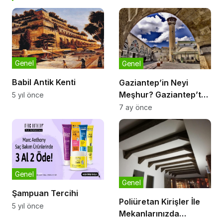
Genel
Genel
Babil Antik Kenti
Gaziantep’in Neyi
Meşhur? Gaziantep’ten
5 yıl önce
Ne Alınır?
7 ay önce
Genel
Genel
Şampuan Tercihi
Poliüretan Kirişler İle
5 yıl önce
Mekanlarınızda