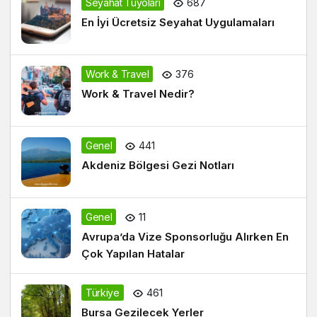
Seyahat Tüyoları
687
En İyi Ücretsiz Seyahat Uygulamaları
Work & Travel
376
Work & Travel Nedir?
Genel
441
Akdeniz Bölgesi Gezi Notları
Genel
11
Avrupa’da Vize Sponsorluğu Alırken En
Çok Yapılan Hatalar
Türkiye
461
Bursa Gezilecek Yerler