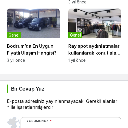
Yenilikçi ve Şık Bir
3 yıl önce
Dokunuş
Genel
Genel
Ray spot aydınlatmalar
Bodrum’da En Uygun
kullanılarak konut alanı
Fiyatlı Ulaşım Hangisi?
aydınlatması
1 yıl önce
3 yıl önce
Bir Cevap Yaz
E-posta adresiniz yayınlanmayacak.
Gerekli alanlar
*
ile işaretlenmişlerdir
YORUMUNUZ
*