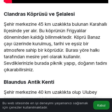
Clandras Köprüsü ve Şelalesi
Şehir merkezine 45 km uzaklıkta bulunan Karahallı
ilçesinde yer alır. Bu köprünün Frigyalılar
döneminden kaldığı bilinmektedir. Köprü Banaz
çayı üzerinde kurulmuş, tarihi ve eşsiz bir
atmosfere sahip bir köprüdür. Burası yöre halkı
tarafından mesire yeri olarak kullanılır.
Sevdiklerinizle burada piknik yapıp, doğanın tadını
çıkarabilirsiniz.
Blaundus Antik Kenti
Şehir merkezine 40 km uzaklıkta olup Ulubey
ilçesinin Sülümenli köyünde yer alır. Helenistik
Bu web sitesinde en iyi deneyimi yaşamanızı sağlamak
dönemlere ait tarihi bir kenttir. Büyük İskender’in
Kabul
için çerezler kullanılmaktadır.
Hesabım
Anasayfa
Anadolu seferleri sırasında kente gelen