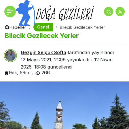
Uşak Gezilecek Yerler
+
-
0
Paylaş
Genel
Haberler
Bilecik Gezilecek Yerler
Bilecik Gezilecek Yerler
Gezgin Selçuk Softa
tarafından yayınlandı
12 Mayıs 2021, 21:09
yayınlandı
12 Nisan
2026, 18:08
güncellendi
9dk, 59sn
266