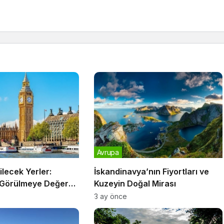
Avrupa
ilecek Yerler:
İskandinavya’nın Fiyortları ve
n Görülmeye Değer
Kuzeyin Doğal Mirası
3 ay önce