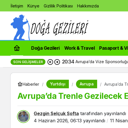
İletişim
Künye
Gizlilik Politikası
Hakkımızda
Doğa Gezileri
Work & Travel
Pasaport & V
20:34
Avrupa’da Vize Sponsorluğu
SON GELIŞMELER
Yurtdışı
Avrupa
Haberler
Avrupa’da Tr
Avrupa’da Trenle Gezilecek E
Gezgin Selçuk Softa
tarafından yayınlandı
4 Haziran 2026, 06:13
yayınlandı
11 Nisa