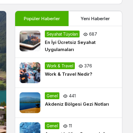
Popüler Haberler
Yeni Haberler
Seyahat Tüyoları
687
En İyi Ücretsiz Seyahat
Uygulamaları
Work & Travel
376
Work & Travel Nedir?
Genel
441
Akdeniz Bölgesi Gezi Notları
Genel
11