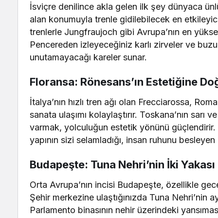
İsviçre denilince akla gelen ilk şey dünyaca ünlü
alan konumuyla trenle gidilebilecek en etkileyi
trenlerle Jungfraujoch gibi Avrupa’nın en yük
Pencereden izleyeceğiniz karlı zirveler ve buzul 
unutamayacağı kareler sunar.
Floransa: Rönesans’ın Estetiğine Do
İtalya’nın hızlı tren ağı olan Frecciarossa, Ro
sanata ulaşımı kolaylaştırır. Toskana’nın sarı v
varmak, yolculuğun estetik yönünü güçlendirir. 
yapının sizi selamladığı, insan ruhunu besleyen b
Budapeşte: Tuna Nehri’nin İki Yakası
Orta Avrupa’nın incisi Budapeşte, özellikle gece
Şehir merkezine ulaştığınızda Tuna Nehri’nin ayı
Parlamento binasının nehir üzerindeki yansıması