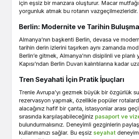
için eşsiz bir manzara oluşturur. Macar mutfağ
yorgunluk atmak bu rotanın vazgeçilmezleridir.
Berlin: Modernite ve Tarihin Buluşm
Almanya’nın başkenti Berlin, devasa ve modern t
tarihin derin izlerini taşırken aynı zamanda mo
Berlin’e gitmek, Almanya’nın disiplinli ve planl
Kapısı’ndan Berlin Duvarı kalıntılarına kadar uz
Tren Seyahati İçin Pratik İpuçları
Trenle Avrupa’yı gezmek büyük bir özgürlük su
rezervasyon yapmak, özellikle popüler rotalard
alacağınız hafif bir çanta, istasyonlar arası geç
sırasında karşılaşabileceğiniz
pasaport ve viz
bulundurmalısınız. Deneyimli gezginlerin paylaş
kullanmanızı sağlar. Bu eşsiz
seyahat
deneyimi,