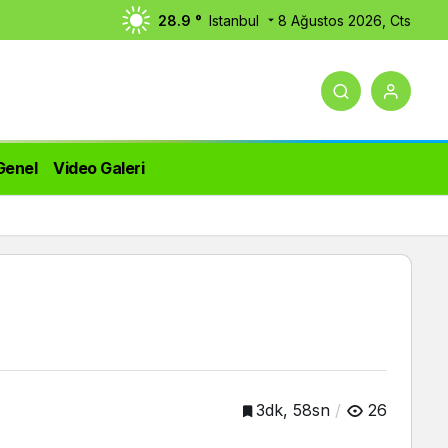
28.9 °
Istanbul
8 Ağustos 2026, Cts
Genel
Video Galeri
3dk, 58sn
26