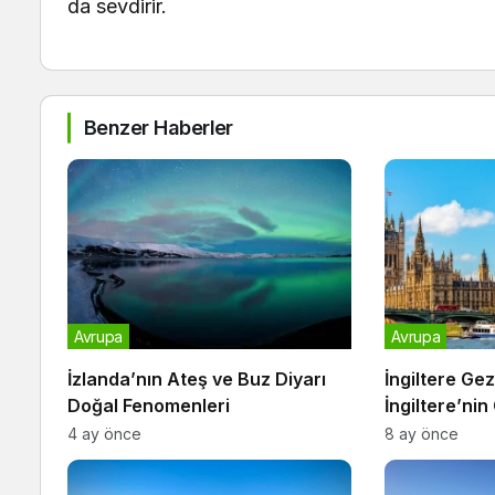
da sevdirir.
Benzer Haberler
Avrupa
Avrupa
İzlanda’nın Ateş ve Buz Diyarı
İngiltere Gez
Doğal Fenomenleri
İngiltere’ni
Köşeleri
4 ay önce
8 ay önce