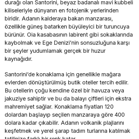
durağı olan Santorini, beyaz badanalı mavi kubbeli
kiliseleriyle dünyanın en fotojenik yerlerinden
biridir. Adanın kalderaya bakan manzarası,
özellikle güneş batarken büyüleyici bir turuncuya
bürünür. Oia kasabasının labirent gibi sokaklarında
kaybolmak ve Ege Denizi’nin sonsuzluğuna karşı
bir şeyler yudumlamak gerçek bir huzur
kaynağıdır.
Santorini’de konaklama için genellikle mağara
evlerden dönüştürülmüş butik oteller tercih edilir.
Bu otellerin çoğu kendine özel bir havuza veya
jakuziye sahiptir ve bu da balayı çiftleri için ekstra
mahremiyet sağlar. Konaklama fiyatları 120
dolardan başlayıp seçilen manzaraya göre 400
dolara kadar çıkabilir. Adanın volkanik plajlarını
keşfetmek ve yerel şarap tadım turlarına katılmak
tatilinize farklı bir renk katar.