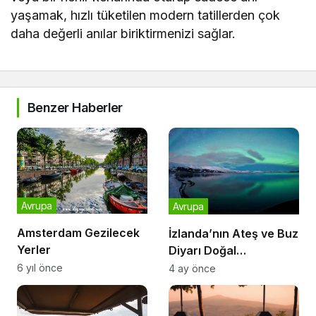
yaşamak, hızlı tüketilen modern tatillerden çok
daha değerli anılar biriktirmenizi sağlar.
Benzer Haberler
Avrupa
Avrupa
Amsterdam Gezilecek
İzlanda’nın Ateş ve Buz
Yerler
Diyarı Doğal
Fenomenleri
6 yıl önce
4 ay önce