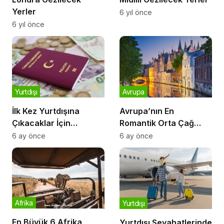
Yerler
6 yıl önce
6 yıl önce
Yurtdışı
Avrupa
İlk Kez Yurtdışına
Avrupa’nın En
Çıkacaklar İçin
Romantik Orta Çağ
Kapsamlı Yol Haritası
Şehirleri
6 ay önce
6 ay önce
Afrika
Yurtdışı
En Büyük 6 Afrika
Yurtdışı Seyahatlerinde