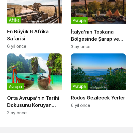
Afrika
Avrupa
En Büyük 6 Afrika
İtalya’nın Toskana
Safarisi
Bölgesinde Şarap ve
Gastronomi Yolculuğu
6 yıl önce
3 ay önce
Avrupa
Avrupa
Rodos Gezilecek Yerler
Orta Avrupa’nın Tarihi
Dokusunu Koruyan
6 yıl önce
Orta Çağ Kasabaları
3 ay önce