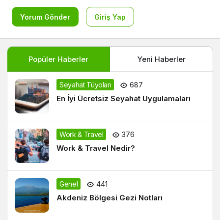
Yorum Gönder
Giriş Yap
Popüler Haberler
Yeni Haberler
Seyahat Tüyoları
687
En İyi Ücretsiz Seyahat Uygulamaları
Work & Travel
376
Work & Travel Nedir?
Genel
441
Akdeniz Bölgesi Gezi Notları