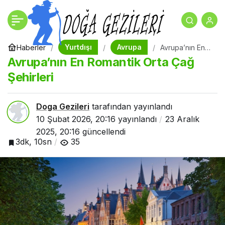
Yurtdışında Balayı
+
-
0
Paylaş
Çiftleri İçin Romantik
Yurtdışı
Avrupa
Haberler
Avrupa’nın En
Romantik Orta
Avrupa’nın En Romantik Orta Çağ
Çağ Şehirleri
Destinasyonlar
Şehirleri
Doga Gezileri
tarafından yayınlandı
10 Şubat 2026, 20:16
yayınlandı
23 Aralık
2025, 20:16
güncellendi
3dk, 10sn
35