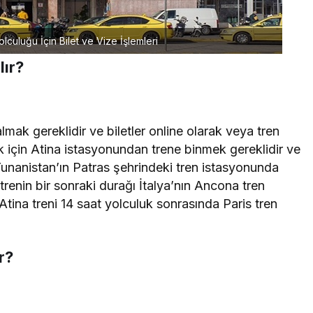
lculuğu İçin Bilet ve Vize İşlemleri
lır?
almak gereklidir ve biletler online olarak veya tren
ek için Atina istasyonundan trene binmek gereklidir ve
unanistan’ın Patras şehrindeki tren istasyonunda
renin bir sonraki durağı İtalya’nın Ancona tren
tina treni 14 saat yolculuk sonrasında Paris tren
r?