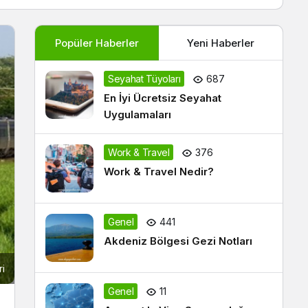
Popüler Haberler
Yeni Haberler
Seyahat Tüyoları
687
En İyi Ücretsiz Seyahat
Uygulamaları
Work & Travel
376
Work & Travel Nedir?
Genel
441
Akdeniz Bölgesi Gezi Notları
ri
Genel
11