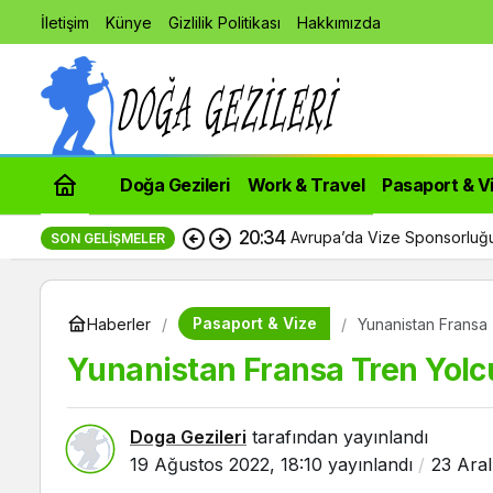
İletişim
Künye
Gizlilik Politikası
Hakkımızda
Doğa Gezileri
Work & Travel
Pasaport & V
20:34
Avrupa’da Vize Sponsorluğu
SON GELIŞMELER
Pasaport & Vize
Haberler
Yunanistan Fransa T
Yunanistan Fransa Tren Yolcul
Doga Gezileri
tarafından yayınlandı
19 Ağustos 2022, 18:10
yayınlandı
23 Aral