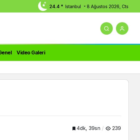
24.4 °
Istanbul
8 Ağustos 2026, Cts
Genel
Video Galeri
4dk, 39sn
239