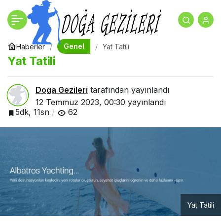
Estetik ve Dayanıklılığın
+
-
0
Paylaş
Buluştuğu Motorlu
Genel
Haberler
Yat Tatili
Yat Tatili
Pergole Sistemleri
Doga Gezileri
tarafından yayınlandı
12 Temmuz 2023, 00:30
yayınlandı
5dk, 11sn
62
Yat Tatili