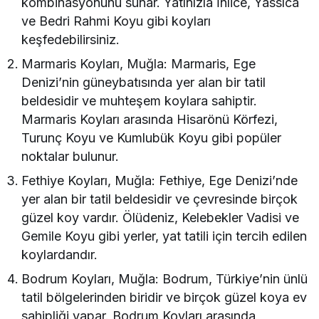
kombinasyonunu sunar. Yatınızla İnlice, Yassıca
ve Bedri Rahmi Koyu gibi koyları
keşfedebilirsiniz.
Marmaris Koyları, Muğla: Marmaris, Ege
Denizi’nin güneybatısında yer alan bir tatil
beldesidir ve muhteşem koylara sahiptir.
Marmaris Koyları arasında Hisarönü Körfezi,
Turunç Koyu ve Kumlubük Koyu gibi popüler
noktalar bulunur.
Fethiye Koyları, Muğla: Fethiye, Ege Denizi’nde
yer alan bir tatil beldesidir ve çevresinde birçok
güzel koy vardır. Ölüdeniz, Kelebekler Vadisi ve
Gemile Koyu gibi yerler, yat tatili için tercih edilen
koylardandır.
Bodrum Koyları, Muğla: Bodrum, Türkiye’nin ünlü
tatil bölgelerinden biridir ve birçok güzel koya ev
sahipliği yapar. Bodrum Koyları arasında