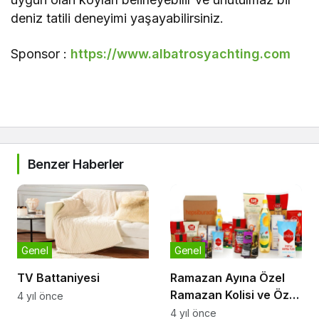
deniz tatili deneyimi yaşayabilirsiniz.
Sponsor :
https://www.albatrosyachting.com
Benzer Haberler
Genel
Genel
TV Battaniyesi
Ramazan Ayına Özel
Ramazan Kolisi ve Özel
4 yıl önce
Alışveriş Listesi
4 yıl önce