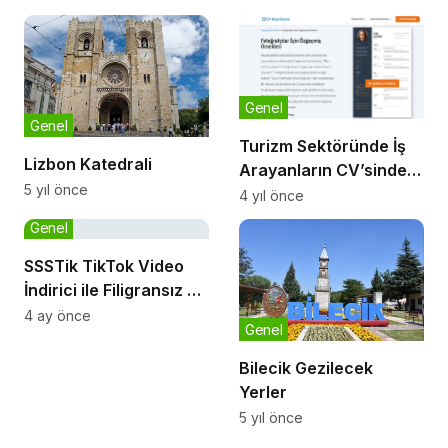
Genel
Genel
Turizm Sektöründe İş
Lizbon Katedrali
Arayanların CV’sinde
5 yıl önce
Hangi Bilgiler Yer
4 yıl önce
Almalı?
Genel
SSSTik TikTok Video
İndirici ile Filigransız ve
Hızlı Kayıt Deneyimi
4 ay önce
Genel
Bilecik Gezilecek
Yerler
5 yıl önce