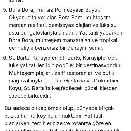
Bora Bora, Fransız Polinezyası: Büyük
Okyanus’ta yer alan Bora Bora, muhteşem
mercan resifleri, bembeyaz plajları ve lüks su
üstü bungalovlarıyla ünlüdür. Yat tatili yaparken
Bora Bora, muhteşem manzaraları ve tropikal
cennetiyle benzersiz bir deneyim sunar.
St. Barts, Karayipler: St. Barts, Karayipler’deki
lüks yat tatilleri için popüler bir destinasyondur.
Muhteşem plajları, zarif restoranları ve butik
mağazalarıyla ünlüdür. Gustavia ve Colombier
Koyu, St. Barts’ta keşfedilecek güzelliklerden
sadece birkaçıdır.
Bu sadece birkaç örnek olup, dünyada birçok
başka harika koy bulunmaktadır. Yat tatili
planlarken, tercihlerinize ve rotanıza göre en
uygun olan koyları belirleyebilir ve unutulmaz bir