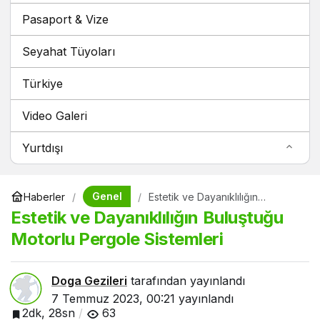
Pasaport & Vize
Seyahat Tüyoları
Türkiye
Video Galeri
Yurtdışı
Genel
Haberler
Estetik ve Dayanıklılığın
Buluştuğu Motorlu Pergole
Estetik ve Dayanıklılığın Buluştuğu
Sistemleri
Motorlu Pergole Sistemleri
Doga Gezileri
tarafından yayınlandı
7 Temmuz 2023, 00:21
yayınlandı
2dk, 28sn
63