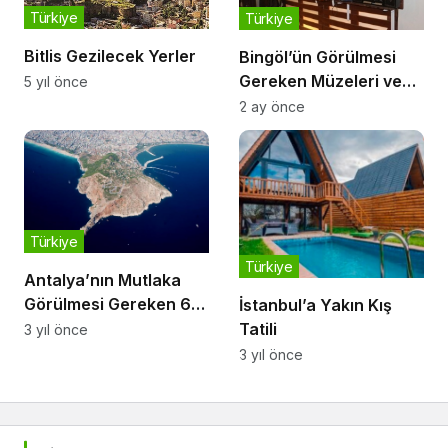
Türkiye
Türkiye
Bitlis Gezilecek Yerler
Bingöl’ün Görülmesi
Gereken Müzeleri ve
5 yıl önce
Kültürel Durakları
2 ay önce
Türkiye
Türkiye
Antalya’nın Mutlaka
Görülmesi Gereken 6
İstanbul’a Yakın Kış
Doğa Harikası
Tatili
3 yıl önce
3 yıl önce