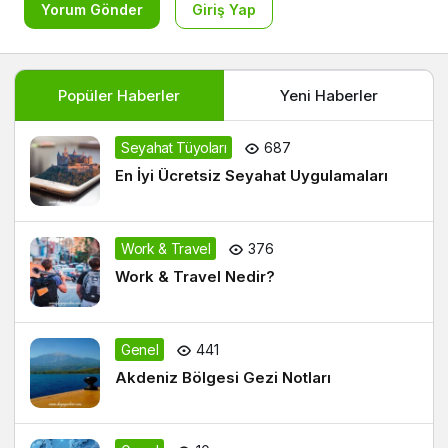
Yorum Gönder
Giriş Yap
Popüler Haberler
Yeni Haberler
Seyahat Tüyoları
687
En İyi Ücretsiz Seyahat Uygulamaları
Work & Travel
376
Work & Travel Nedir?
Genel
441
Akdeniz Bölgesi Gezi Notları