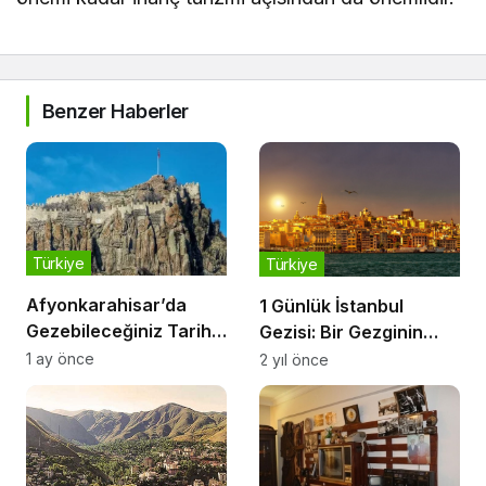
Benzer Haberler
Türkiye
Türkiye
Afyonkarahisar’da
1 Günlük İstanbul
Gezebileceğiniz Tarihi
Gezisi: Bir Gezginin
Alanlar
Gözünden Büyülü Şehir
1 ay önce
2 yıl önce