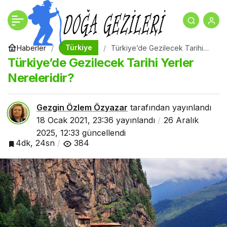
Mersin Gezilecek Yerler
+
-
0
Paylaş
Türkiye
Haberler
Türkiye’de Gezilecek Tarihi
Yerler Nereleridir?
Türkiye’de Gezilecek Tarihi Yerler
Nereleridir?
Gezgin Özlem Özyazar
tarafından yayınlandı
18 Ocak 2021, 23:36
yayınlandı
26 Aralık
2025, 12:33
güncellendi
4dk, 24sn
384