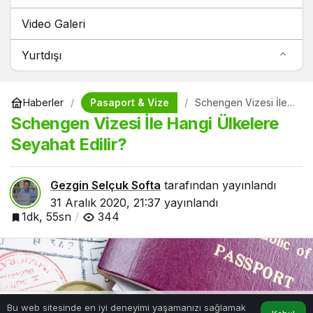
Video Galeri
Yurtdışı
Pasaport & Vize
Haberler
Schengen Vizesi İle
Hangi Ülkelere
Schengen Vizesi İle Hangi Ülkelere
Seyahat Edilir?
Seyahat Edilir?
Gezgin Selçuk Softa
tarafından yayınlandı
31 Aralık 2020, 21:37
yayınlandı
1dk, 55sn
344
Bu web sitesinde en iyi deneyimi yaşamanızı sağlamak