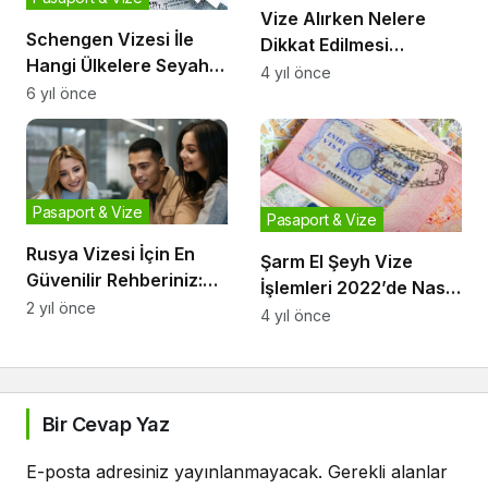
Vize Alırken Nelere
Schengen Vizesi İle
Dikkat Edilmesi
Hangi Ülkelere Seyahat
Gerekenler
4 yıl önce
Edilir?
6 yıl önce
Pasaport & Vize
Pasaport & Vize
Rusya Vizesi İçin En
Şarm El Şeyh Vize
Güvenilir Rehberiniz:
İşlemleri 2022’de Nasıl
Northvize.com
2 yıl önce
Yapılır?
4 yıl önce
Bir Cevap Yaz
E-posta adresiniz yayınlanmayacak.
Gerekli alanlar