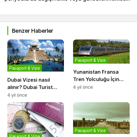
Benzer Haberler
Pasaport & Vize
Pasaport & Vize
Yunanistan Fransa
Tren Yolculuğu İçin
Dubai Vizesi nasıl
Bilet ve Vize İşlemleri
alınır? Dubai Turist
4 yıl önce
Vizesi için istenen
4 yıl önce
belgeler nelerdir?
Pasaport & Vize
Pasaport & Vize