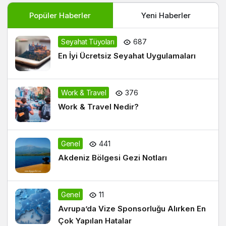
Popüler Haberler
Yeni Haberler
Seyahat Tüyoları
687
En İyi Ücretsiz Seyahat Uygulamaları
Work & Travel
376
Work & Travel Nedir?
Genel
441
Akdeniz Bölgesi Gezi Notları
Genel
11
Avrupa’da Vize Sponsorluğu Alırken En
Çok Yapılan Hatalar