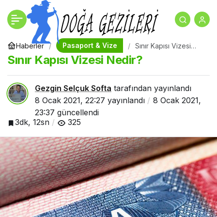
Schengen Vizesi İle
+
-
0
Paylaş
Hangi Ülkelere Seyahat
Pasaport & Vize
Haberler
Sınır Kapısı Vizesi
Nedir?
Sınır Kapısı Vizesi Nedir?
Edilir?
Gezgin Selçuk Softa
tarafından yayınlandı
8 Ocak 2021, 22:27
yayınlandı
8 Ocak 2021,
23:37
güncellendi
3dk, 12sn
325