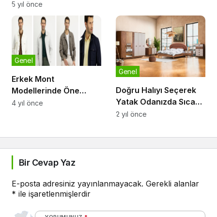
5 yıl önce
Genel
Genel
Erkek Mont
Doğru Halıyı Seçerek
Modellerinde Öne
Yatak Odanızda Sıcak
Çıkan Detaylar
4 yıl önce
Bir Atmosfer Yaratın
2 yıl önce
Bir Cevap Yaz
E-posta adresiniz yayınlanmayacak.
Gerekli alanlar
*
ile işaretlenmişlerdir
YORUMUNUZ
*