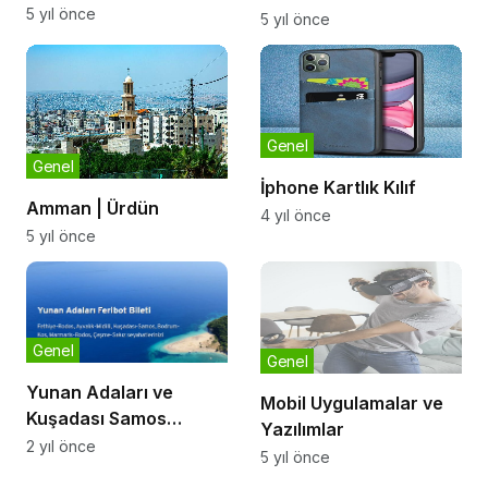
5 yıl önce
5 yıl önce
Genel
Genel
İphone Kartlık Kılıf
Amman | Ürdün
4 yıl önce
5 yıl önce
Genel
Genel
Yunan Adaları ve
Mobil Uygulamalar ve
Kuşadası Samos
Yazılımlar
Feribot
2 yıl önce
5 yıl önce