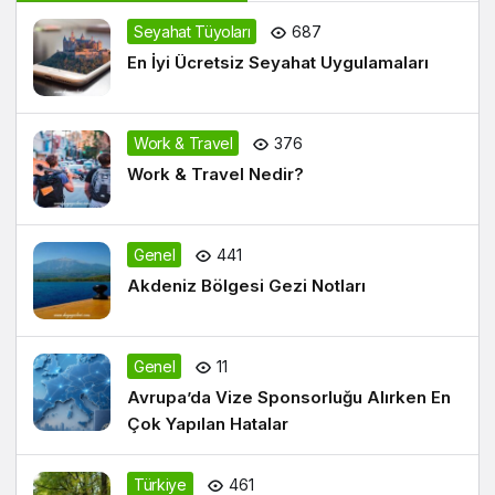
Seyahat Tüyoları
687
En İyi Ücretsiz Seyahat Uygulamaları
Work & Travel
376
Work & Travel Nedir?
Genel
441
Akdeniz Bölgesi Gezi Notları
Genel
11
Avrupa’da Vize Sponsorluğu Alırken En
Çok Yapılan Hatalar
Türkiye
461