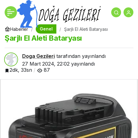
Başakşehir Konut
+
-
0
Paylaş
Projeleri
Genel
Haberler
Şarjlı El Aleti Bataryası
Şarjlı El Aleti Bataryası
Doga Gezileri
tarafından yayınlandı
27 Mart 2024, 22:02
yayınlandı
2dk, 33sn
87