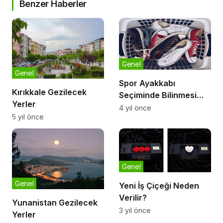
Benzer Haberler
Genel
Genel
Spor Ayakkabı
Kırıkkale Gezilecek
Seçiminde Bilinmesi
Yerler
Gerekenler
4 yıl önce
5 yıl önce
Genel
Genel
Yeni İş Çiçeği Neden
Verilir?
Yunanistan Gezilecek
3 yıl önce
Yerler