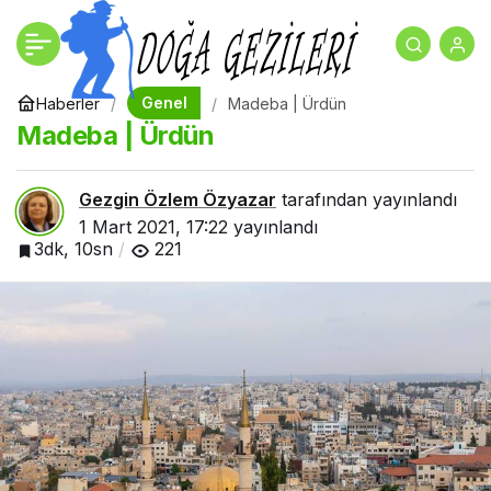
Ürdün
+
-
0
Paylaş
Genel
Haberler
Madeba | Ürdün
Madeba | Ürdün
Gezgin Özlem Özyazar
tarafından yayınlandı
1 Mart 2021, 17:22
yayınlandı
3dk, 10sn
221