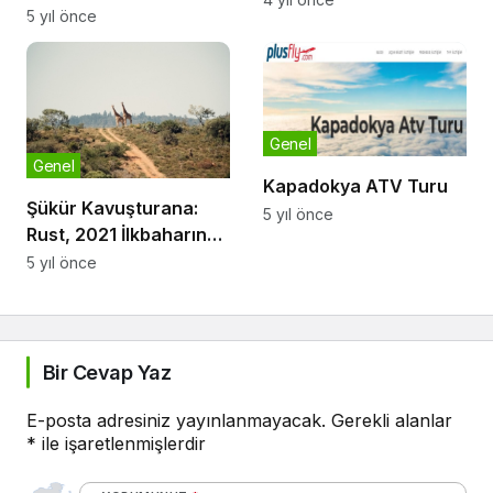
5 yıl önce
Genel
Genel
Kapadokya ATV Turu
Şükür Kavuşturana:
5 yıl önce
Rust, 2021 İlkbaharında
Konsollara Geliyor
5 yıl önce
Bir Cevap Yaz
E-posta adresiniz yayınlanmayacak.
Gerekli alanlar
*
ile işaretlenmişlerdir