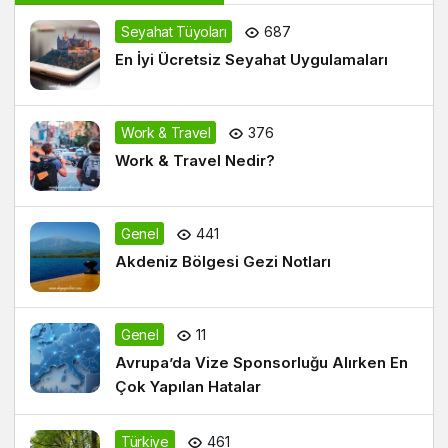
Seyahat Tüyoları
687
En İyi Ücretsiz Seyahat Uygulamaları
Work & Travel
376
Work & Travel Nedir?
Genel
441
Akdeniz Bölgesi Gezi Notları
Genel
11
Avrupa’da Vize Sponsorluğu Alırken En
Çok Yapılan Hatalar
Türkiye
461