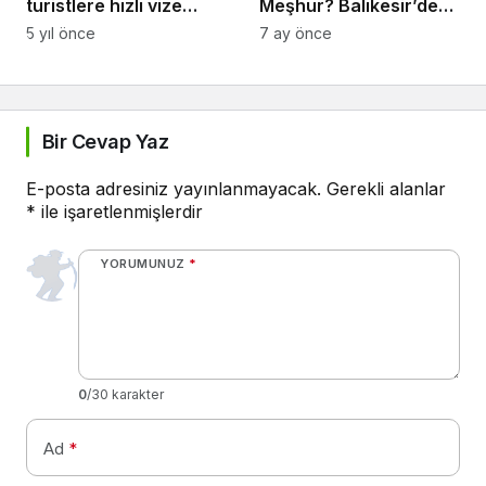
turistlere hızlı vize
Meşhur? Balıkesir’den
kolaylığı
Ne Alınır?
5 yıl önce
7 ay önce
Bir Cevap Yaz
E-posta adresiniz yayınlanmayacak.
Gerekli alanlar
*
ile işaretlenmişlerdir
YORUMUNUZ
*
0
/30 karakter
Ad
*