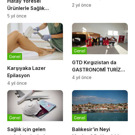
Hatay Yöresel
2 yıl önce
Ürünlerle Sağlık
Rutininizi Sürdürün
5 yıl önce
Genel
Genel
GTD Kırgızistan da
Karşıyaka Lazer
GASTRONOMİ̇ TURİZMİ
Epilasyon
önemini aktardı
4 yıl önce
4 yıl önce
Genel
Genel
Sağlık için gelen
Balıkesir’in Neyi