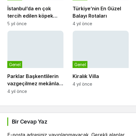
İstanbul’da en çok
Türkiye’nin En Güzel
tercih edilen köpek
Balayı Rotaları
pansiyonu Petokulu
5 yıl önce
4 yıl önce
seçildi
Genel
Genel
Parklar Başkentlilerin
Kiralık Villa
vazgeçilmez mekânları
4 yıl önce
oldu
4 yıl önce
Bir Cevap Yaz
E-posta adresiniz yayınlanmayacak.
Gerekli alanlar
*
ile işaretlenmişlerdir