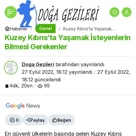
Kuzey Kıbrıs’ta Yaşamak
+
-
0
İsteyenlerin Bilmesi
Genel
Haberler
Kuzey Kıbrıs’ta Yaşamak
İsteyenlerin Bilmesi Gerekenler
Kuzey Kıbrıs’ta Yaşamak İsteyenlerin
Gerekenler
Bilmesi Gerekenler
Doga Gezileri
tarafından yayınlandı
27 Eylül 2022, 18:12
yayınlandı
27 Eylül 2022,
18:12
güncellendi
4dk, 20sn
95
0
Paylaş
Beğen
En güvenli ülkelerin başında gelen Kuzey Kıbrıs