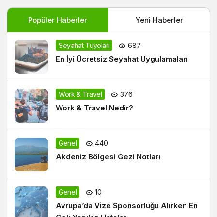
Popüler Haberler
Yeni Haberler
Seyahat Tüyoları
687
En İyi Ücretsiz Seyahat Uygulamaları
Work & Travel
376
Work & Travel Nedir?
Genel
440
Akdeniz Bölgesi Gezi Notları
Genel
10
Avrupa’da Vize Sponsorluğu Alırken En
Çok Yapılan Hatalar