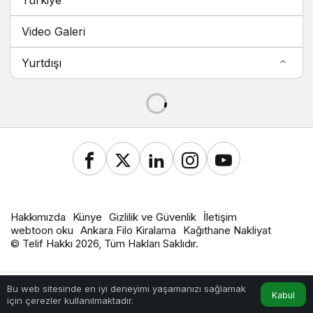
Video Galeri
Yurtdışı
Hakkımızda
Künye
Gizlilik ve Güvenlik
İletişim
webtoon oku
Ankara Filo Kiralama
Kağıthane Nakliyat
© Telif Hakkı 2026, Tüm Hakları Saklıdır.
Bu web sitesinde en iyi deneyimi yaşamanızı sağlamak
Kabul
için çerezler kullanılmaktadır.
Hesabım
Anasayfa