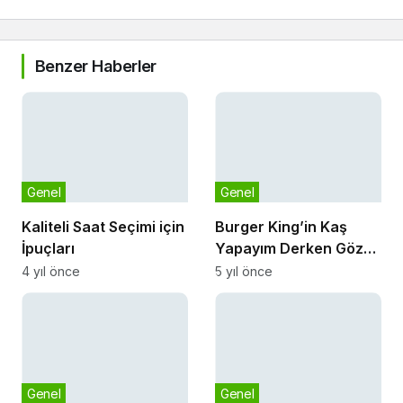
Benzer Haberler
Genel
Genel
Kaliteli Saat Seçimi için
Burger King’in Kaş
İpuçları
Yapayım Derken Göz
4 yıl önce
Çıkartan Kadınlar Günü
5 yıl önce
Paylaşımı, Sosyal
Medyada Gündem Oldu
Genel
Genel