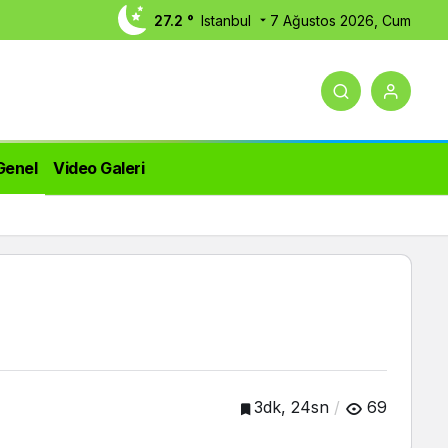
27.2 °
Istanbul
7 Ağustos 2026, Cum
Genel
Video Galeri
3dk, 24sn
69