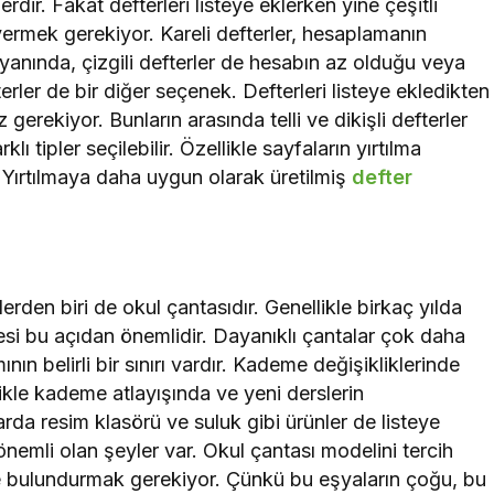
lerdir. Fakat defterleri listeye eklerken yine çeşitli
r vermek gerekiyor. Kareli defterler, hesaplamanın
n yanında, çizgili defterler de hesabın az olduğu veya
terler de bir diğer seçenek. Defterleri listeye ekledikten
gerekiyor. Bunların arasında telli ve dikişli defterler
lı tipler seçilebilir. Özellikle sayfaların yırtılma
ir. Yırtılmaya daha uygun olarak üretilmiş
defter
erden biri de okul çantasıdır. Genellikle birkaç yılda
litesi bu açıdan önemlidir. Dayanıklı çantalar çok daha
ının belirli bir sınırı vardır. Kademe değişikliklerinde
likle kademe atlayışında ve yeni derslerin
rda resim klasörü ve suluk gibi ürünler de listeye
 önemli olan şeyler var. Okul çantası modelini tercih
e bulundurmak gerekiyor. Çünkü bu eşyaların çoğu, bu