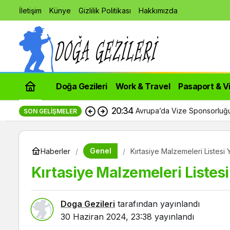
İletişim
Künye
Gizlilik Politikası
Hakkımızda
Doğa Gezileri
Work & Travel
Pasaport & V
10:46
Neva Yalı Teslimatlar Başlad
SON GELIŞMELER
Genel
Haberler
Kırtasiye Malzemeleri Listesi
Kırtasiye Malzemeleri Liste
Doga Gezileri
tarafından yayınlandı
30 Haziran 2024, 23:38
yayınlandı