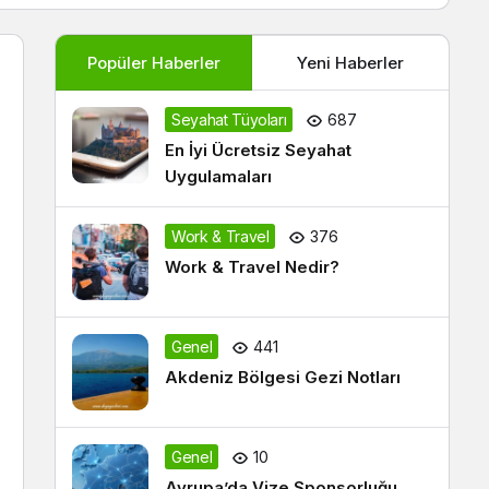
Popüler Haberler
Yeni Haberler
Seyahat Tüyoları
687
En İyi Ücretsiz Seyahat
Uygulamaları
Work & Travel
376
Work & Travel Nedir?
Genel
441
Akdeniz Bölgesi Gezi Notları
Genel
10
Avrupa’da Vize Sponsorluğu