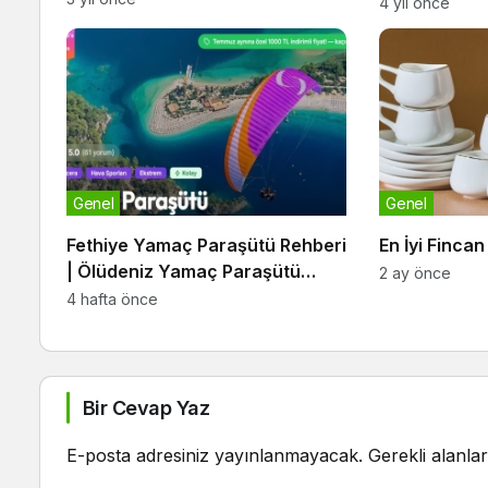
4 yıl önce
Genel
Genel
Fethiye Yamaç Paraşütü Rehberi
En İyi Finca
| Ölüdeniz Yamaç Paraşütü
2 ay önce
Deneyimi, Fiyatları ve Bilmeniz
4 hafta önce
Gerekenler
Bir Cevap Yaz
E-posta adresiniz yayınlanmayacak.
Gerekli alanla