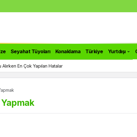
ize
Seyahat Tüyoları
Konaklama
Türkiye
Yurtdışı
ı: Yeni Bir Yaşam İçin Doğru Zaman
 Yapmak
si Yapmak