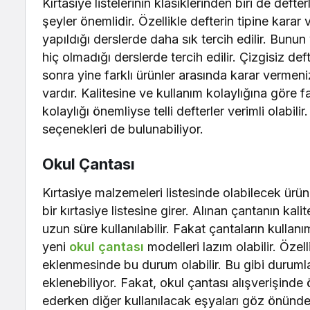
Kırtasiye listelerinin klasiklerinden biri de defter
şeyler önemlidir. Özellikle defterin tipine kara
yapıldığı derslerde daha sık tercih edilir. Bunu
hiç olmadığı derslerde tercih edilir. Çizgisiz def
sonra yine farklı ürünler arasında karar vermeniz 
vardır. Kalitesine ve kullanım kolaylığına göre fark
kolaylığı önemliyse telli defterler verimli olabil
seçenekleri de bulunabiliyor.
Okul Çantası
Kırtasiye malzemeleri listesinde olabilecek ürünl
bir kırtasiye listesine girer. Alınan çantanın ka
uzun süre kullanılabilir. Fakat çantaların kullanım
yeni
okul çantası
modelleri lazım olabilir. Özel
eklenmesinde bu durum olabilir. Bu gibi durumla
eklenebiliyor. Fakat, okul çantası alışverişinde
ederken diğer kullanılacak eşyaları göz önünd