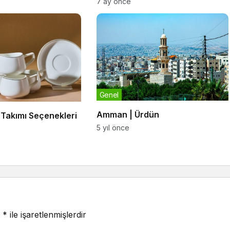
7 ay önce
Genel
Amman | Ürdün
n Takımı Seçenekleri
5 yıl önce
r
*
ile işaretlenmişlerdir