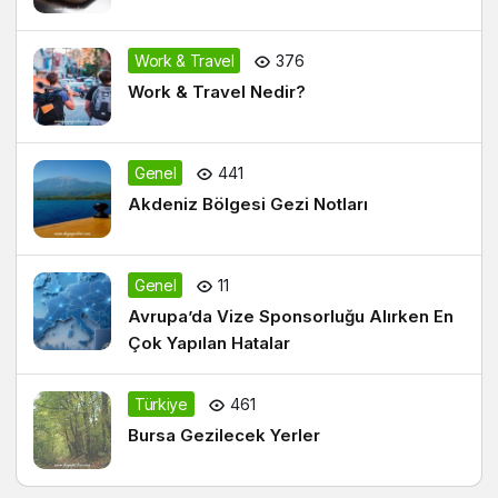
Work & Travel
376
Work & Travel Nedir?
Genel
441
Akdeniz Bölgesi Gezi Notları
Genel
11
Avrupa’da Vize Sponsorluğu Alırken En
Çok Yapılan Hatalar
Türkiye
461
Bursa Gezilecek Yerler