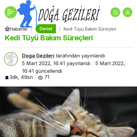
Helal Otel İle Gerçek
+
-
0
Paylaş
Tatil Keyfi Yaşayın!
Genel
Haberler
Kedi Tüyü Bakım Süreçleri
Kedi Tüyü Bakım Süreçleri
Doga Gezileri
tarafından yayınlandı
5 Mart 2022, 16:41
yayınlandı
5 Mart 2022,
16:41
güncellendi
3dk, 49sn
71