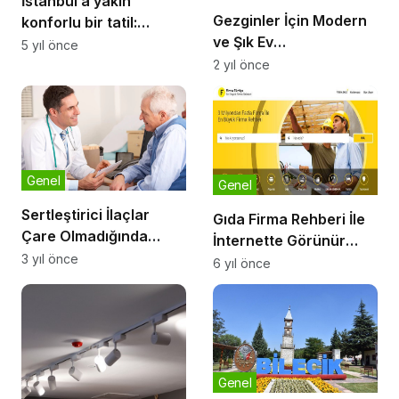
İstanbul’a yakın
Gezginler İçin Modern
konforlu bir tatil:
ve Şık Ev
İstanbul kiralık villa
5 yıl önce
Dekorasyonuna
2 yıl önce
Yönelik İpuçları
Genel
Genel
Sertleştirici İlaçlar
Gıda Firma Rehberi İle
Çare Olmadığında
İnternette Görünür
Mutluluk Çubuğu
3 yıl önce
Olun
6 yıl önce
Tedavisi
Genel