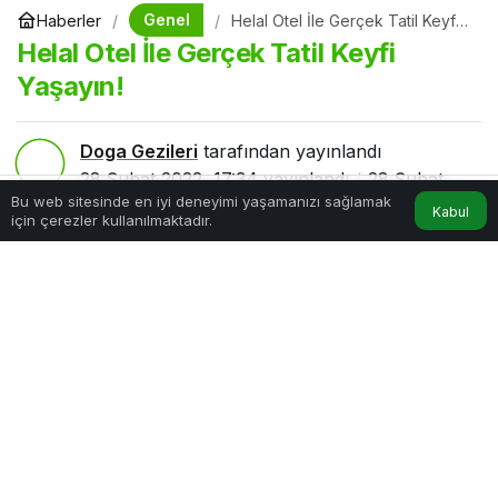
Genel
Haberler
Helal Otel İle Gerçek Tatil Keyfi
Yaşayın!
Helal Otel İle Gerçek Tatil Keyfi
Yaşayın!
Doga Gezileri
tarafından yayınlandı
28 Şubat 2022, 17:34
yayınlandı
28 Şubat
Bu web sitesinde en iyi deneyimi yaşamanızı sağlamak
2022, 17:35
güncellendi
Kabul
için çerezler kullanılmaktadır.
Hesabım
Anasayfa
3dk, 53sn
73