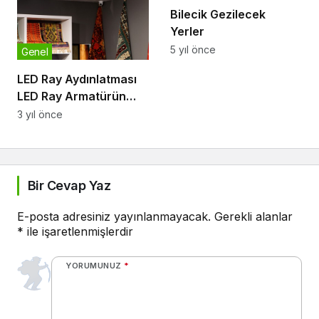
Bilecik Gezilecek
Yerler
5 yıl önce
Genel
LED Ray Aydınlatması
LED Ray Armatürün
Avantajları
3 yıl önce
Bir Cevap Yaz
E-posta adresiniz yayınlanmayacak.
Gerekli alanlar
*
ile işaretlenmişlerdir
YORUMUNUZ
*