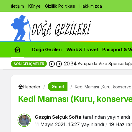
İletişim
Künye
Gizlilik Politikası
Hakkımızda
Doğa Gezileri
Work & Travel
Pasaport & V
20:34
Avrupa’da Vize Sponsorluğu
SON GELIŞMELER
Genel
Haberler
Kedi Maması (Kuru, konserve,
Kedi Maması (Kuru, konserve,
Gezgin Selçuk Softa
tarafından yayınlandı
11 Mayıs 2021, 15:27
yayınlandı
19 Hazira