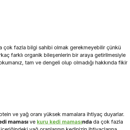
da çok fazla bilgi sahibi olmak gerekmeyebilir çünkü
aç farklı organik bileşenlerin bir araya getirilmesiyle
 okumanız, tam ve dengeli olup olmadığı hakkında fikir
rotein ve yağ oranı yüksek mamalara ihtiyaç duyarlar.
kedi maması
ve
kuru kedi maması
nda
da çok fazla
n içeriğindeki yağ oranlarının kedinizin ihtiyaçlarına