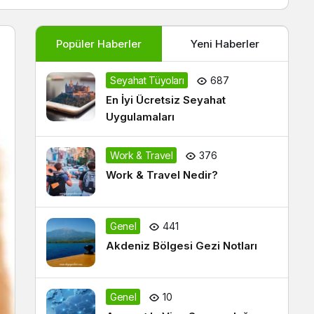
Popüler Haberler
Yeni Haberler
Seyahat Tüyoları
687
En İyi Ücretsiz Seyahat
Uygulamaları
Work & Travel
376
Work & Travel Nedir?
Genel
441
Akdeniz Bölgesi Gezi Notları
Genel
10