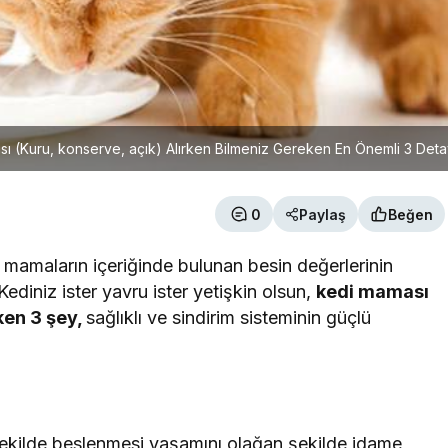
ı (Kuru, konserve, açık) Alırken Bilmeniz Gereken En Önemli 3 Det
0
Paylaş
Beğen
, mamaların içeriğinde bulunan besin değerlerinin
 Kediniz ister yavru ister yetişkin olsun,
kedi maması
ken 3 şey,
sağlıklı ve sindirim sisteminin güçlü
şekilde beslenmesi yaşamını olağan şekilde idame