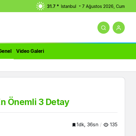
31.7 °
Istanbul
7 Ağustos 2026, Cum
Genel
Video Galeri
En Önemli 3 Detay
1dk, 36sn
135