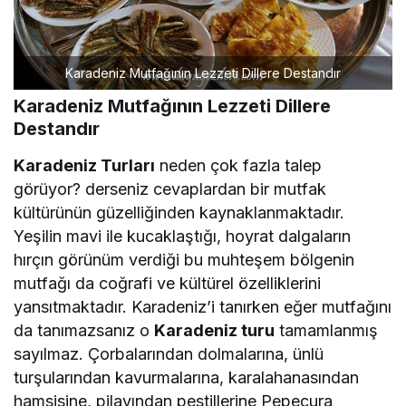
Karadeniz Mutfağının Lezzeti Dillere Destandır
Karadeniz Mutfağının Lezzeti Dillere
Destandır
Karadeniz Turları
neden çok fazla talep
görüyor? derseniz cevaplardan bir mutfak
kültürünün güzelliğinden kaynaklanmaktadır.
Yeşilin mavi ile kucaklaştığı, hoyrat dalgaların
hırçın görünüm verdiği bu muhteşem bölgenin
mutfağı da coğrafi ve kültürel özelliklerini
yansıtmaktadır. Karadeniz’i tanırken eğer mutfağını
da tanımazsanız o
Karadeniz turu
tamamlanmış
sayılmaz. Çorbalarından dolmalarına, ünlü
turşularından kavurmalarına, karalahanasından
hamsisine, pilavından pestillerine Pepeçura