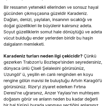
Bir ressamın yetenekli ellerinden ve sonsuz hayal
gücünden çıkmışçasına güzeldir Karadeniz.
Dağları, denizi, yaylaları, insanının sıcaklığı ve
doğal güzellikleri ile büyülenir kalırsınız adeta.
Soyut güzelliklerin somut hale dönüştüğü ve adeta
vücut bulduğu ender yerlerden biridir bu haşin
dalgaların memleketi.
Karadeniz turları neden ilgi çekicidir?
Çünkü
gezerken Trabzon’u Boztepe’sinden seyredersiniz,
dünyaca ünlü Çiseli Şelalesini görürsünüz,
Uzungöl’ ü, yeşilin en canlı renginden en koyu
rengine gölün mavisi ile buluştuğu Artvin Karagöl’ü
görürsünüz. Rize’yi ziyaret ederken Fırtına
Deresi’ne uğrarsınız, Anzer Yaylası’nın muhteşem
doğasını görür ve arıların neden bu kadar değerli
bir bal türünü burada yapmayı seçtiğini anlarsınız.