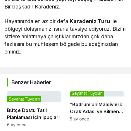
Bir başkadır Karadeniz.
Hayatınızda en az bir defa
Karadeniz Turu
ile
bölgeyi dolaşmanızı ısrarla tavsiye ediyoruz. Bizim
sizlere anlatmaya çalıştıklarımızdan çok daha
fazlasını bu muhteşem bölgede bulacağınızdan
eminiz.
Benzer Haberler
Seyahat Tüyoları
Seyahat Tüyoları
“Bodrum’un Maldivleri:
Bütçe Dostu Tatil
Orak Adası ve Bilmeniz
Planlaması İçin İpuçları
Gerekenler”
5 ay önce
6 ay önce