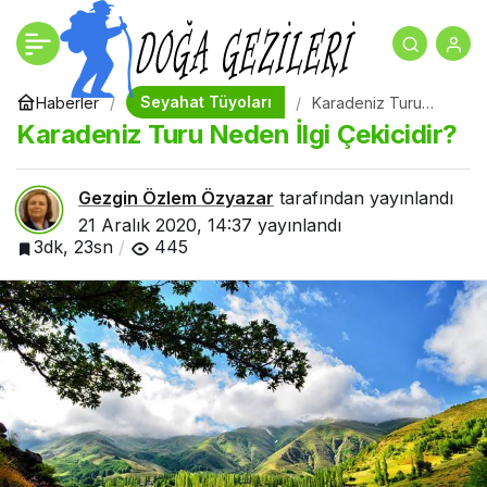
Karadeniz Turu Neden İlgi
+
-
0
Çekicidir?
Seyahat Tüyoları
Haberler
Karadeniz Turu
Neden İlgi
Karadeniz Turu Neden İlgi Çekicidir?
Çekicidir?
Gezgin Özlem Özyazar
tarafından yayınlandı
21 Aralık 2020, 14:37
yayınlandı
3dk, 23sn
445