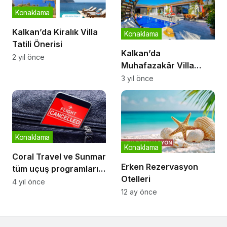
Konaklama
Kalkan’da Kiralık Villa
Konaklama
Tatili Önerisi
Kalkan’da
2 yıl önce
Muhafazakâr Villa
Kiralama İmkanları
3 yıl önce
Neler?
Konaklama
Konaklama
Coral Travel ve Sunmar
Erken Rezervasyon
tüm uçuş programlarını
Otelleri
iptal etti
4 yıl önce
12 ay önce