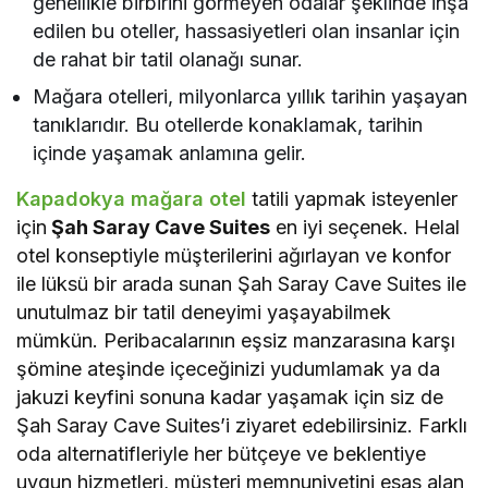
genellikle birbirini görmeyen odalar şeklinde inşa
edilen bu oteller, hassasiyetleri olan insanlar için
de rahat bir tatil olanağı sunar.
Mağara otelleri, milyonlarca yıllık tarihin yaşayan
tanıklarıdır. Bu otellerde konaklamak, tarihin
içinde yaşamak anlamına gelir.
Kapadokya mağara otel
tatili yapmak isteyenler
için
Şah Saray Cave Suites
en iyi seçenek. Helal
otel konseptiyle müşterilerini ağırlayan ve konfor
ile lüksü bir arada sunan Şah Saray Cave Suites ile
unutulmaz bir tatil deneyimi yaşayabilmek
mümkün. Peribacalarının eşsiz manzarasına karşı
şömine ateşinde içeceğinizi yudumlamak ya da
jakuzi keyfini sonuna kadar yaşamak için siz de
Şah Saray Cave Suites’i ziyaret edebilirsiniz. Farklı
oda alternatifleriyle her bütçeye ve beklentiye
uygun hizmetleri, müşteri memnuniyetini esas alan