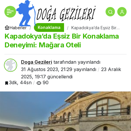
İslami Oteller Neden
+
-
0
Paylaş
Tercih Edilir?
Konaklama
Haberler
Kapadokya’da Eşsiz Bir
Konaklama Deneyimi:
Kapadokya’da Eşsiz Bir Konaklama
Mağara Oteli
Deneyimi: Mağara Oteli
Doga Gezileri
tarafından yayınlandı
31 Ağustos 2023, 21:29
yayınlandı
23 Aralık
2025, 19:17
güncellendi
3dk, 44sn
90