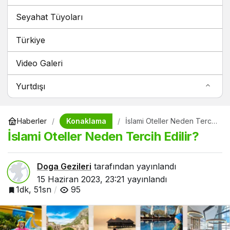
Seyahat Tüyoları
Türkiye
Video Galeri
Yurtdışı
Konaklama
Haberler
İslami Oteller Neden Tercih
Edilir?
İslami Oteller Neden Tercih Edilir?
Doga Gezileri
tarafından yayınlandı
15 Haziran 2023, 23:21
yayınlandı
1dk, 51sn
95