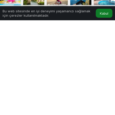
Bu web sitesinde en iyi deneyimi yaşamanızı sağlamak
Kabul
için çerezler kullanılmaktadır.
Hesabım
Anasayfa
İslami oteller neden tercih edilir?
0
Paylaş
Beğen
Muhafazakar bir yaşam şekline sahip olanlar
tatilde de yaşam stillerine uygun bir ortamda
bulunmak istiyor. Aynı zamanda İslami kaideler
çerçevesinde bir hizmet almak istediklerini de
belirtelim. İşte bu noktada devreye
İslami oteller
giriyor. İslami otellerde son derece keyifli bir tatil
yapabilir, konforlu bir ortamda konaklayabilirsiniz.