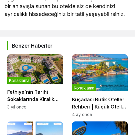
bir anlayışla sunan bu otelde siz de kendinizi
ayrıcalıklı hissedeceğiniz bir tatil yaşayabilirsiniz.
Benzer Haberler
Konaklama
Konaklama
Fethiye’nin Tarihi
Sokaklarında Kiralık
Kuşadası Butik Oteller
Apart Ayarlayın
Rehberi | Küçük Oteller
3 yıl önce
Rehberi
4 ay önce