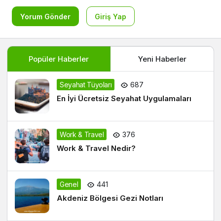
Yorum Gönder
Giriş Yap
Popüler Haberler
Yeni Haberler
Seyahat Tüyoları
687
En İyi Ücretsiz Seyahat Uygulamaları
Work & Travel
376
Work & Travel Nedir?
Genel
441
Akdeniz Bölgesi Gezi Notları