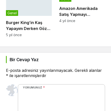
Amazon Amerikada
Genel
Satış Yapmayı
Düşünenler İçin Desi
4 yıl önce
Burger King’in Kaş
Hesaplama ve GTİP
Yapayım Derken Göz
Sorgulama
Çıkartan Kadınlar Günü
5 yıl önce
Paylaşımı, Sosyal
Medyada Gündem Oldu
Bir Cevap Yaz
E-posta adresiniz yayınlanmayacak.
Gerekli alanlar
*
ile işaretlenmişlerdir
YORUMUNUZ
*