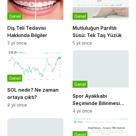
Genel
Genel
Diş Teli Tedavisi
Mutluluğun Parıltılı
Hakkında Bilgiler
Süsü: Tek Taş Yüzük
2 yıl önce
5 yıl önce
Genel
Genel
SOL nedir? Ne zaman
Spor Ayakkabı
ortaya çıktı?
Seçiminde Bilinmesi
Gerekenler
4 yıl önce
4 yıl önce
Genel