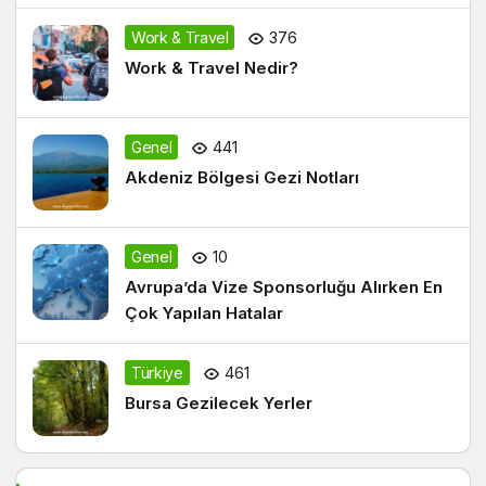
Work & Travel
376
Work & Travel Nedir?
Genel
441
Akdeniz Bölgesi Gezi Notları
Genel
10
Avrupa’da Vize Sponsorluğu Alırken En
Çok Yapılan Hatalar
Türkiye
461
Bursa Gezilecek Yerler
Kategoriler