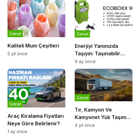
Genel
Genel
Kaliteli Mum Çeşitleri
Enerjiyi Yanınızda
Taşıyın: Taşınabilir
5 yıl önce
Güneş Paneli ile Özgür
9 ay önce
Güç
Genel
Genel
Tır, Kamyon Ve
Araç Kiralama Fiyatları
Kamyonet Yük Taşıma
Neye Göre Belirlenir?
Sınırları
4 yıl önce
1 ay önce