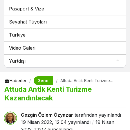
Pasaport & Vize
Seyahat Tüyoları
Türkiye
Video Galeri
Yurtdışı
Genel
Haberler
Attuda Antik Kenti Turizme
Kazandırılacak
Attuda Antik Kenti Turizme
Kazandırılacak
Gezgin Özlem Özyazar
tarafından yayınlandı
19 Nisan 2022, 12:04
yayınlandı
19 Nisan
2022, 12:07
güncellendi