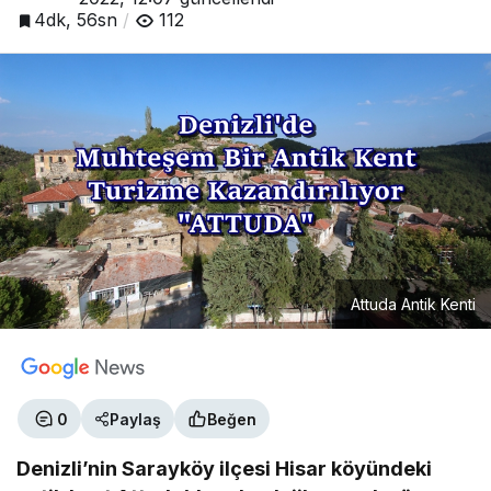
4dk, 56sn
112
Attuda Antik Kenti
0
Paylaş
Beğen
Denizli’nin Sarayköy ilçesi Hisar köyündeki