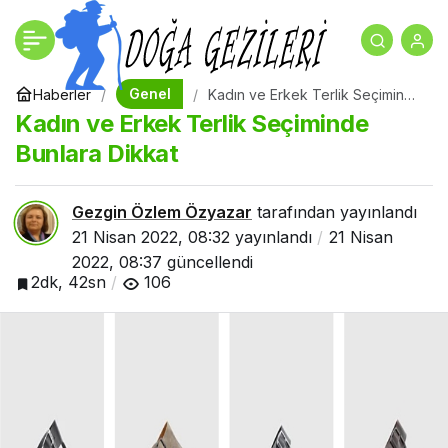
Attuda Antik Kenti
+
-
0
Paylaş
Turizme Kazandırılacak
Genel
Haberler
Kadın ve Erkek Terlik Seçiminde
Bunlara Dikkat
Kadın ve Erkek Terlik Seçiminde
Bunlara Dikkat
Gezgin Özlem Özyazar
tarafından yayınlandı
21 Nisan 2022, 08:32
yayınlandı
21 Nisan
2022, 08:37
güncellendi
2dk, 42sn
106