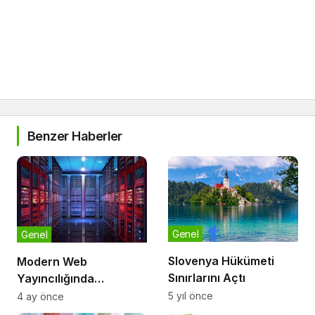
Benzer Haberler
Genel
Genel
Slovenya Hükümeti
Modern Web
Sınırlarını Açtı
Yayıncılığında
Barındırma Stratejileri
5 yıl önce
4 ay önce