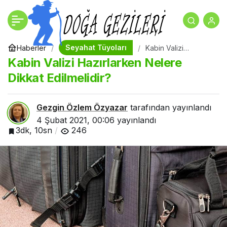
Jet Lag Nedir, Nasıl
+
-
0
Paylaş
Engellenir?
Seyahat Tüyoları
Haberler
Kabin Valizi
Hazırlarken Nelere
Kabin Valizi Hazırlarken Nelere
Dikkat Edilmelidir?
Dikkat Edilmelidir?
Gezgin Özlem Özyazar
tarafından yayınlandı
4 Şubat 2021, 00:06
yayınlandı
3dk, 10sn
246