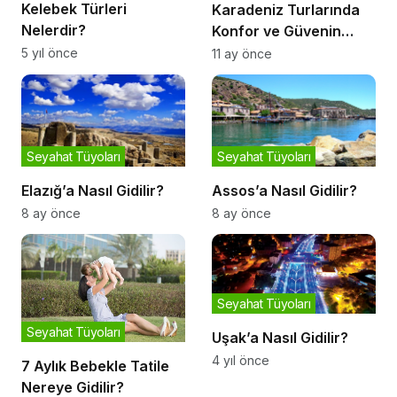
Kelebek Türleri
Karadeniz Turlarında
Nelerdir?
Konfor ve Güvenin
Adresi 5K Tur
5 yıl önce
11 ay önce
Seyahat Tüyoları
Seyahat Tüyoları
Elazığ’a Nasıl Gidilir?
Assos’a Nasıl Gidilir?
8 ay önce
8 ay önce
Seyahat Tüyoları
Seyahat Tüyoları
Uşak’a Nasıl Gidilir?
4 yıl önce
7 Aylık Bebekle Tatile
Nereye Gidilir?