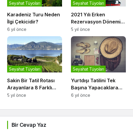
Seyahat Tüyoları
Seyahat Tüyoları
Karadeniz Turu Neden
2021 Yılı Erken
İlgi Çekicidir?
Rezervasyon Dönemi
Yüzde 30-50 Arası
6 yıl önce
5 yıl önce
İndirimle Başladı
Seyahat Tüyoları
Seyahat Tüyoları
Sakin Bir Tatil Rotası
Yurtdışı Tatilini Tek
Arayanlara 8 Farklı
Başına Yapacaklara
Cittaslow
Öneriler
5 yıl önce
6 yıl önce
Bir Cevap Yaz