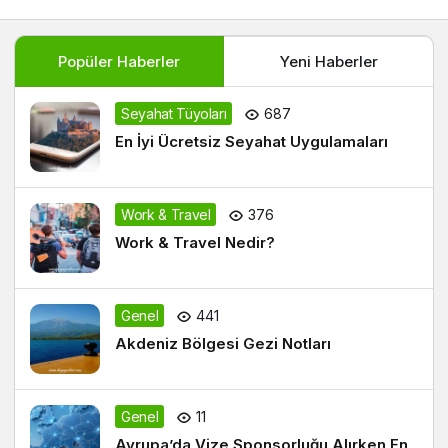
Popüler Haberler
Yeni Haberler
Seyahat Tüyoları
687
En İyi Ücretsiz Seyahat Uygulamaları
Work & Travel
376
Work & Travel Nedir?
Genel
441
Akdeniz Bölgesi Gezi Notları
Genel
11
Avrupa’da Vize Sponsorluğu Alırken En