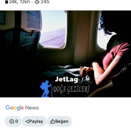
2dk, 13sn
245
0
Paylaş
Beğen